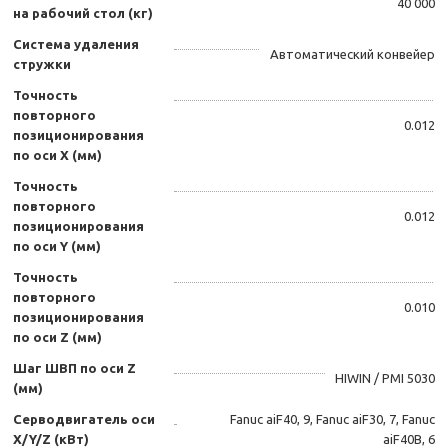
40 000
на рабочий стол (кг)
Система удаления
Автоматический конвейер
стружки
Точность
повторного
0.012
позиционирования
по оси X (мм)
Точность
повторного
0.012
позиционирования
по оси Y (мм)
Точность
повторного
0.010
позиционирования
по оси Z (мм)
Шаг ШВП по оси Z
HIWIN / PMI 5030
(мм)
Серводвигатель оси
Fanuc aiF40, 9, Fanuc aiF30, 7, Fanuc
X/Y/Z (кВт)
aiF40B, 6