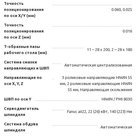
Точность
позиционирования
0.060, 0.025
по оси X/Y (мм)
Точность
позиционирования
0.016
по оси Z (мм)
T-образные пазы
11 – 28 х 200, 2 – 28 х 180
рабочего стола (мм)
Система смазки
Автоматическая централизованная
направляющих и ШВП
Направляющие по
3 роликовые направляющие HIWIN 55
оси X, Y, Z
мм, 2 роликовые направляющие HIWIN
55 мм, Направляющая скольжения
ШВП по оси Y
HIWIN / PMI 8030
Серводвигатель
Fanuc aiI22, 22 (26) кВт, 140 (223) Нм
шпинделя
Система обдува
Автоматическая
шпинделя