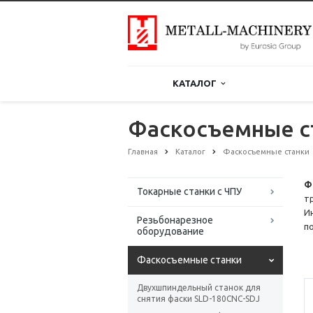
КАТАЛОГ
Фаскосъемные с
Главная
Каталог
Фаскосъемные станки
Ф
Токарные станки с ЧПУ
т
И
Резьбонарезное
п
оборудование
Фаскосъемные станки
Двухшпиндельный станок для
снятия фаски SLD-180CNC-SDJ