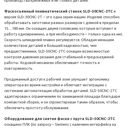
производства крепежных и не только деталей.
Фаскосъемный пневматический станок SLD-50CNC-2TC
и
версия SLD-30CNC-2T – это одна серия машин. Изделие способно
обрабатывать заготовки разных размеров с длиной в пределах
15…180 мм. Он оснащен двумя головками, которые вступают в
работу одновременно, а при необходимости – только одна из них.
Скорость шпинделей плавно регулируется. Обладая меньшим
количеством деталей и большей надежностью, чем
предшественники, SLD-50CNC-2TC оснащен возможностью
контроля давления резания для стабильной и предсказуемой
работы. Ходовой механизм обеспечивает точность и
повторяемость.
Продуманный доступ к рабочей зоне улучшает эргономику
оператора во время настройки и облегчает интеграцию с
системами автоматизации обработки деталей. SLD-50CNC-2TC
адаптирован к ограничениям по занимаемой площади благодаря
компактной сборке, и он спроектирован таким образом, чтобы
обеспечить простоту обслуживания.
Оборудование для снятия фаски с прута SLD-50CNC-2TC
оснащено ПЛК (по запросу – Siemens с наличием интерфейса на