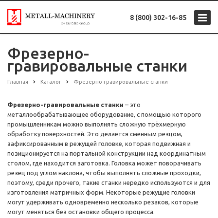
8 (800) 302-16-85
Фрезерно-
гравировальные станки
Главная
Каталог
Фрезерно-гравировальные станки
Фрезерно-гравировальные станки
– это
металлообрабатывающее оборудование, с помощью которого
промышленникам можно выполнять сложную трёхмерную
обработку поверхностей. Это делается сменным резцом,
зафиксированным в режущей головке, которая подвижная и
позиционируется на портальной конструкции над координатным
столом, где находится заготовка. Головка может поворачивать
резец под углом наклона, чтобы выполнять сложные проходки,
поэтому, среди прочего, такие станки нередко используются и для
изготовления матричных форм. Некоторые режущие головки
могут удерживать одновременно несколько резаков, которые
могут меняться без остановки общего процесса.