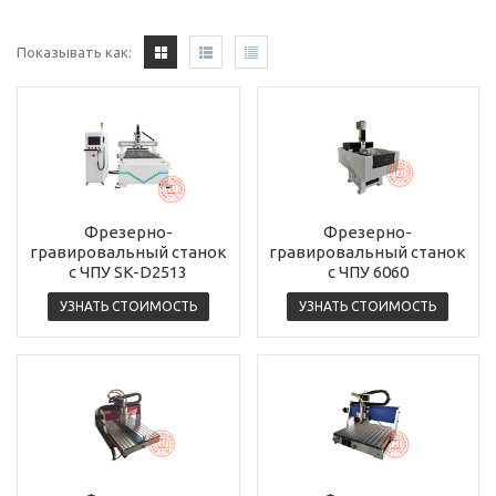
Показывать как:
Фрезерно-
Фрезерно-
гравировальный станок
гравировальный станок
с ЧПУ SK-D2513
с ЧПУ 6060
УЗНАТЬ СТОИМОСТЬ
УЗНАТЬ СТОИМОСТЬ