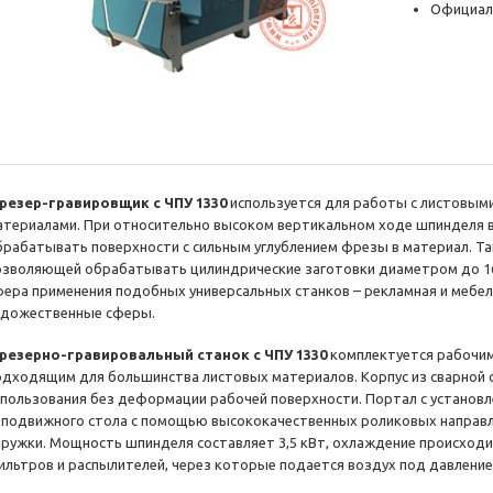
Официал
резер-гравировщик с ЧПУ 1330
используется для работы с листовым
атериалами. При относительно высоком вертикальном ходе шпинделя в 
брабатывать поверхности с сильным углублением фрезы в материал. Т
озволяющей обрабатывать цилиндрические заготовки диаметром до 160
фера применения подобных универсальных станков – рекламная и мебе
удожественные сферы.
резерно-гравировальный станок с ЧПУ 1330
комплектуется рабочим
одходящим для большинства листовых материалов. Корпус из сварной 
спользования без деформации рабочей поверхности. Портал с устано
еподвижного стола с помощью высококачественных роликовых направ
тружки. Мощность шпинделя составляет 3,5 кВт, охлаждение происходи
ильтров и распылителей, через которые подается воздух под давление