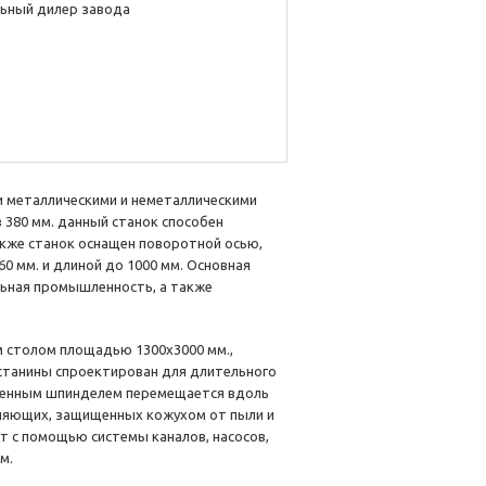
ьный дилер завода
и металлическими и неметаллическими
380 мм. данный станок способен
акже станок оснащен поворотной осью,
 мм. и длиной до 1000 мм. Основная
льная промышленность, а также
 столом площадью 1300х3000 мм.,
станины спроектирован для длительного
вленным шпинделем перемещается вдоль
ляющих, защищенных кожухом от пыли и
т с помощью системы каналов, насосов,
м.