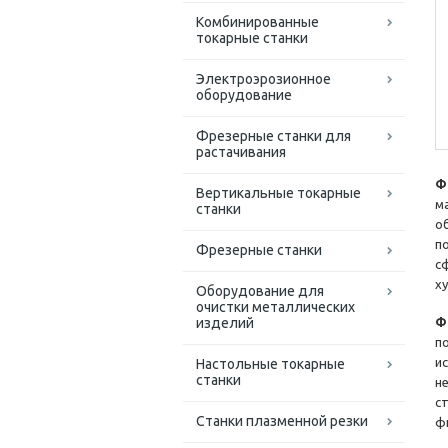
Комбинированные
токарные станки
Электроэрозионное
оборудование
Фрезерные станки для
растачивания
Ф
Вертикальные токарные
м
станки
о
п
Фрезерные станки
с
х
Оборудование для
очистки металлических
изделий
Ф
п
и
Настольные токарные
станки
н
с
Станки плазменной резки
ф