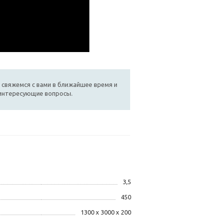
 свяжемся с вами в ближайшее время и
 интересующие вопросы.
3,5
450
1300 х 3000 х 200