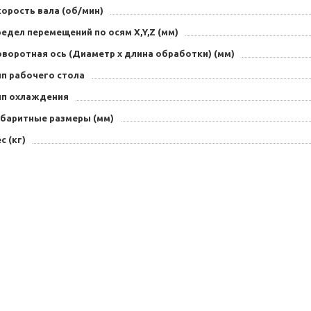
орость вала (об/мин)
едел перемещений по осям Х,Y,Z (мм)
оворотная ось (Диаметр х длина обработки) (мм)
ип рабочего стола
ип охлаждения
абаритные размеры (мм)
с (кг)