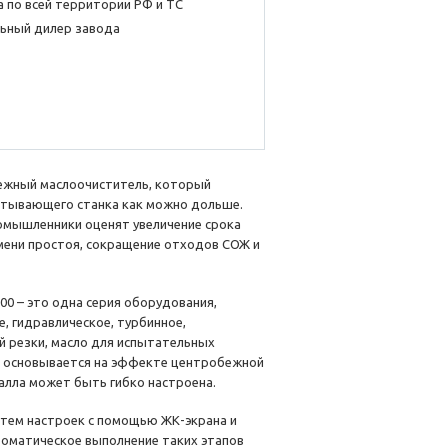
 по всей территории РФ и ТС
ьный дилер завода
ежный маслоочиститель, который
атывающего станка как можно дольше.
омышленники оценят увеличение срока
мени простоя, сокращение отходов СОЖ и
600 – это одна серия оборудования,
, гидравлическое, турбинное,
ой резки, масло для испытательных
 а основывается на эффекте центробежной
алла может быть гибко настроена.
утем настроек с помощью ЖК-экрана и
томатическое выполнение таких этапов