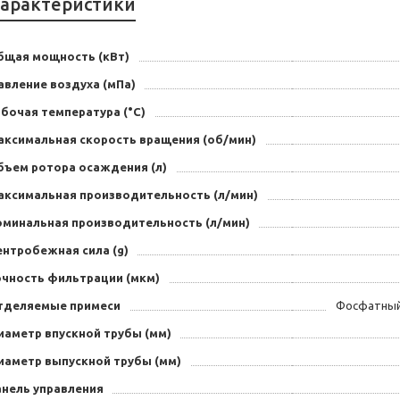
арактеристики
бщая мощность (кВт)
авление воздуха (мПа)
бочая температура (°С)
аксимальная скорость вращения (об/мин)
бъем ротора осаждения (л)
аксимальная производительность (л/мин)
оминальная производительность (л/мин)
ентробежная сила (g)
очность фильтрации (мкм)
тделяемые примеси
Фосфатный 
иаметр впускной трубы (мм)
иаметр выпускной трубы (мм)
анель управления