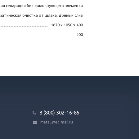
ая сепарация без фильтрующего элемента
атическая очистка от шлака, донный слив
1670 х 1050 х 400
400
8 (800) 302-16-85
metall@eq-mail.ru