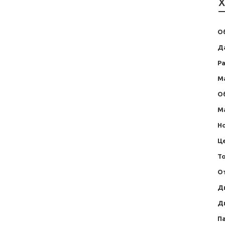
Х
О
Д
Ра
М
О
М
Н
Ц
Т
О
Д
Д
П