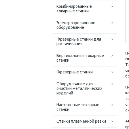
Комбинированные
токарные станки
Электроэрозионное
оборудование
Фрезерные станки для
растачивания
Ц
Вертикальные токарные
с
станки
Т
с
Фрезерные станки
бо
Оборудование для
Ц
очистки металлических
изделий
к
т
с
Настольные токарные
станки
о
Станки плазменной резки
А
п