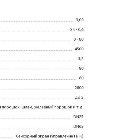
3,09
0,4 - 0,6
0 - 80
4500
3,2
80
60
2800
до 5
порошок, шлам, железный порошок и т.д.
DN25
DN65
Сенсорный экран (управление ПЛК)