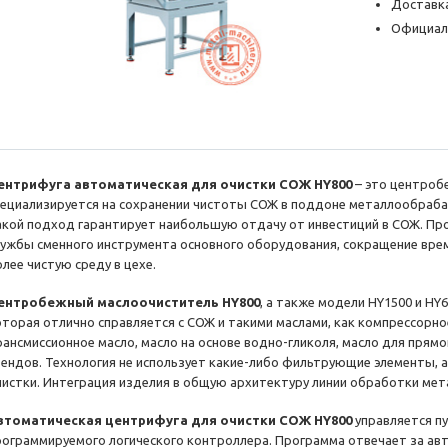
Доставка
Официал
ентрифуга автоматическая для очистки СОЖ HY800
– это центроб
пециализируется на сохранении чистоты СОЖ в поддоне металлообраб
акой подход гарантирует наибольшую отдачу от инвестиций в СОЖ. Пр
лужбы сменного инструмента основного оборудования, сокращение вре
лее чистую среду в цехе.
ентробежный маслоочиститель HY800
, а также модели HY1500 и HY
оторая отлично справляется с СОЖ и такими маслами, как компрессорное
рансмиссионное масло, масло на основе водно-гликоля, масло для прям
тендов. Технология не использует какие-либо фильтрующие элементы,
чистки. Интеграция изделия в общую архитектуру линии обработки мет
втоматическая центрифуга для очистки СОЖ HY800
управляется п
рограммируемого логического контроллера. Программа отвечает за ав