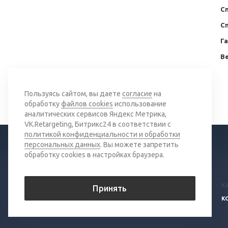
С
С
Г
Ве
Вернуться к списку
Пользуясь сайтом, вы даете
согласие
на
обработку
файлов cookies
использование
аналитических сервисов Яндекс Метрика,
VK.Retargeting, Битрикс24 в соответствии с
политикой конфиденциальности и обработки
персональных данных
. Вы можете запретить
обработку cookies в настройках браузера.
© 2026 Все права защищены.
К
Принять
Политика конфиденциальности
К