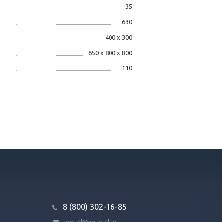
35
630
400 х 300
650 х 800 х 800
110
8 (800) 302-16-85
metall@eq-mail.ru