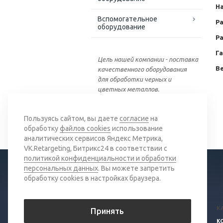
На
Вспомогательное
Р
оборудование
Ра
Г
Цель нашей компании - поставка
Ве
качественного оборудования
для обработки черных и
цветных металлов.
Вернуться к списку
Пользуясь сайтом, вы даете
согласие
на
обработку
файлов cookies
использование
аналитических сервисов Яндекс Метрика,
VK.Retargeting, Битрикс24 в соответствии с
политикой конфиденциальности и обработки
персональных данных
. Вы можете запретить
обработку cookies в настройках браузера.
© 2026 Все права защищены.
К
Принять
Политика конфиденциальности
К