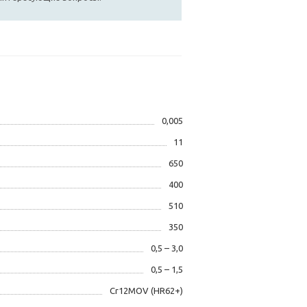
0,005
11
650
400
510
350
0,5 – 3,0
0,5 – 1,5
Cr12MOV (HR62+)