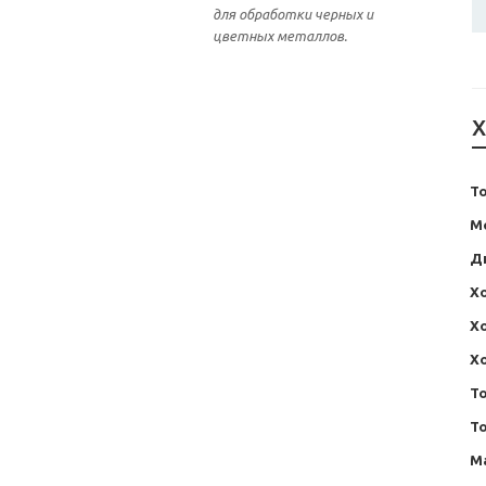
для обработки черных и
цветных металлов.
Х
Т
М
Д
Хо
Хо
Х
Т
Т
М