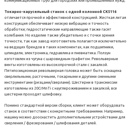
коммуникационных труб для городских или промышленных нужд.
Токарно-карусельный станок с одной колонной CK5116
отличается прочной и эффективной конструкцией. Жесткая литая
конструкция обеспечивает низкую вибрацию и точность
обработки; гидростатические направляющие также гасят
колебания. Но изделие также убедительно и с точки зрения
точности, так как завод-изготовитель полагается исключительно
на ведущих брендов в таких компонентах, как подшипники,
шпиндели, электроника, гидравлика и пневматика. Ползун
изготовлен из чугуна с шаровидным графитом. Револьверные
винты изготовлены из высокопрочной стали с закалкой.
Пятипозиционная револьверная головка может быть оснащена
сверлильными, расточными, токарными и другими сменными
инструментами (резцами/сверлами). Шестерни в трансмиссии
изготовлены из 20CrMnTi с науглероживанием и закалкой, все
шестерни проходят шлифовку.
Помимо стандартной версии сборки, клиент может оборудовать
станок в соответствии с конкретными требованиями. Например,
машину можно дооснастить дополнительными устройствами для
сверления / фрезерования / шлифования деталей.