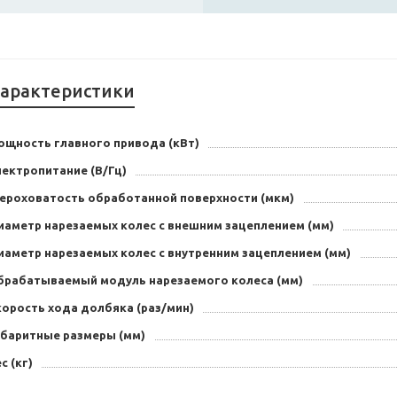
арактеристики
ощность главного привода (кВт)
лектропитание (В/Гц)
ероховатость обработанной поверхности (мкм)
иаметр нарезаемых колес с внешним зацеплением (мм)
иаметр нарезаемых колес с внутренним зацеплением (мм)
брабатываемый модуль нарезаемого колеса (мм)
корость хода долбяка (раз/мин)
абаритные размеры (мм)
с (кг)