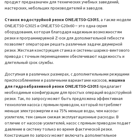
продукт предназначен для технических учебных заведений,
мастерских, небольших производителей и заводов.
Станок водоструйной резки ONEJET50-G3015
, а также модели
ONEJET50-G3025 и ONEJET50-G20х60 – это одна серия
оборудования, которая благодаря надежным возможностям
резки и программируемой Z-оси для дополнительной гибкости
позволяет операторам решать различные задачи двумерной
резки. Жесткая конструкция станка и системы шарико-винтового
привода с точным перемещением обеспечивают надежность и
длительный срок службы.
Доступная в различных размерах, с дополнительными режущими
приспособлениями и различными вариантами насосов,
машина
для гидроабразивной резки ONEJET50-G3015
предлагает
необходимые конфигурации для простых операций водоструйной
резки. Так, по запросу может быть предложена эффективная
технология насоса с прямым приводом, который потребляет
меньше электроэнергии и на 75% меньше воды, чем насосы-
усилители, тем самым снижая эксплуатационные расходы. В
отличие от насосов-усилителей, насос с прямым приводом подает
давление в систему только во время фактической резки.
Конструкция по запросу может включать дополнительное