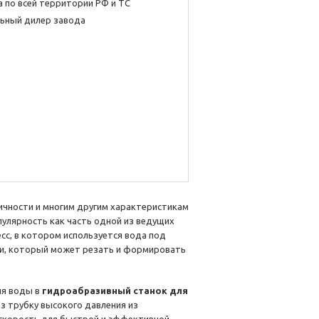
 по всей территории РФ и ТС
ьный дилер завода
гичности и многим другим характеристикам
пулярность как часть одной из ведущих
сс, в котором используется вода под
зии, который может резать и формировать
ия воды в
гидроабразивный станок для
ез трубку высокого давления из