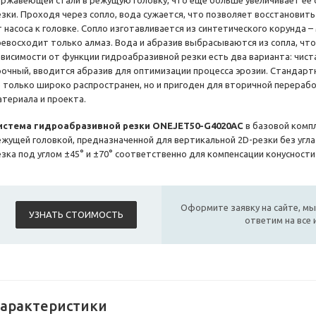
ержавеющей стали в режущую головку, что еще больше увеличивает ее
езки. Проходя через сопло, вода сужается, что позволяет восстанови
т насоса к головке. Сопло изготавливается из синтетического корунда 
ревосходит только алмаз. Вода и абразив выбрасываются из сопла, чт
ависимости от функции гидроабразивной резки есть два варианта: чиста
рочный, вводится абразив для оптимизации процесса эрозии. Стандарт
е только широко распространен, но и пригоден для вторичной перераб
атериала и проекта.
истема гидроабразивной резки ONEJET50-G4020AC
в базовой комп
ежущей головкой, предназначенной для вертикальной 2D-резки без угла 
езка под углом ±45° и ±70° соответственно для компенсации конусности
Оформите заявку на сайте, мы
УЗНАТЬ СТОИМОСТЬ
ответим на все
арактеристики