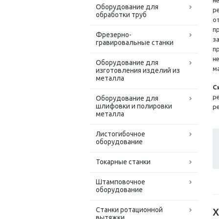
н
Оборудование для
р
обработки труб
о
п
Фрезерно-
з
гравировальные станки
п
н
Оборудование для
м
изготовления изделий из
металла
С
р
Оборудование для
шлифовки и полировки
р
металла
Листогибочное
оборудование
Токарные станки
Штамповочное
оборудование
Станки ротационной
Х
вытяжки