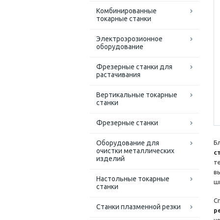
Комбинированные
токарные станки
Электроэрозионное
оборудование
Фрезерные станки для
растачивания
Вертикальные токарные
станки
Фрезерные станки
Оборудование для
Б
очистки металлических
с
изделий
т
в
Настольные токарные
ш
станки
С
Станки плазменной резки
р