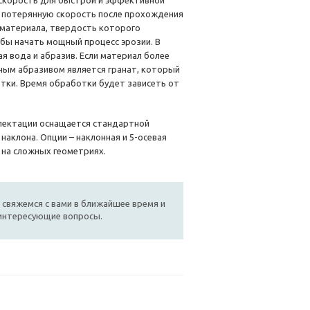
 скорость для быстрой и эффективной
ть потерянную скорость после прохождения
– материала, твердость которого
обы начать мощный процесс эрозии. В
я вода и абразив. Если материал более
ным абразивом является гранат, который
отки. Время обработки будет зависеть от
лектации оснащается стандартной
наклона. Опции – наклонная и 5-осевая
 на сложных геометриях.
 свяжемся с вами в ближайшее время и
 интересующие вопросы.