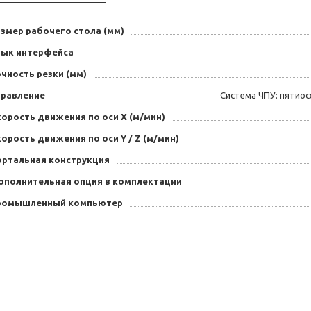
змер рабочего стола (мм)
зык интерфейса
чность резки (мм)
правление
Система ЧПУ: пятиос
орость движения по оси X (м/мин)
орость движения по оси Y / Z (м/мин)
ортальная конструкция
ополнительная опция в комплектации
ромышленный компьютер