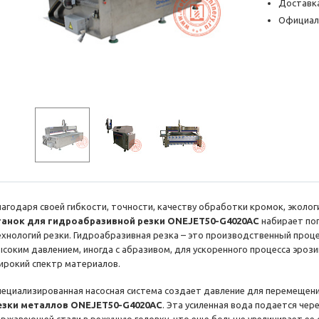
Доставка
Официал
лагодаря своей гибкости, точности, качеству обработки кромок, эколо
танок для гидроабразивной резки ONEJET50-G4020AC
набирает по
ехнологий резки. Гидроабразивная резка – это производственный проце
ысоким давлением, иногда с абразивом, для ускоренного процесса эро
ирокий спектр материалов.
пециализированная насосная система создает давление для перемещен
езки металлов ONEJET50-G4020AC
. Эта усиленная вода подается чер