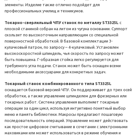
элементы. Изделие также отлично подойдет для
профессиональных училищ и техникумов.
Токарно-сверлильный ЧПУ станок по металлу ST3325L
с
плоской станиной собран на литом из чугуна основании. Суппорт
скользит по высокоточным направляющим со специальной
поверхностной обработкой. В базовой комплектации 3-
кулачковый патрон, по запросу – 4-кулачковый. Установлен
высокоскоростной шпиндель, чья скорость по запросу может
быть повышена. Г-образная стойка легко регулируется для
требуемого угла подачи. Станок может быть оснащен всеми
необходимыми аксессуарами для конкретных задач.
Токарный станок комбинированного типа ST3325L
оснащается базовой версией ЧПУ. Он поддерживает до трех осей
обработки, а также управление шпинделем для фрезерных или
токарных работ. Система управления выполняет токарные
операции за один цикл, используя интуитивно понятный выбор
меню и память библиотеки. Макросы предлагают пошаговую
последовательность операций. Управление может действовать
как простое цифровое считывание в сочетании с электронными
маховиками или может использоваться в режиме обучения и