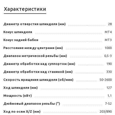
Характеристики
Диаметр отверстия шпинделя (мм)
28
Конус шпинделя
MT4
Конус задней бабки
МТ3
Расстояние между центрами (мм)
1000
Диапазон метрической резьбы (мм)
0,5-3
Диаметр обработки над суппортом (мм)
190
Диаметр обработки над станиной (мм)
330
Скорость вращения шпинделя (об/мин)
50-2600
Ход шпинделя (мм)
127
Мощность (кВт)
1,1
Дюймовый диапазон резьбы (")
7-52
Ход по осям X/Z (мм)
203/890