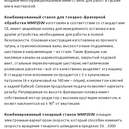
мощный многофункциональный мини-станок для работ в гараже
или в мастерской.
Комбинированный станок для токарно-фрезерной
обработки WMP250V
изготовлен в соответствии со стандартами
CE, имеет аварийную кнопку для немедленного останова и все
другие устройства, необходимые для работы в полной
безопасности. Основная конструкция изготовлена ​​из прочного
чугуна, а трансмиссионные валы, высокоточные подшипники,
шестерни и направляющие – из стали. Такие функции, как
масляные каналы на шарикоподшипниках, закрытый ходовой
винт, стальные переключающие шестерни, металлические
роликовые рукоятки – всё это качественно выделяет эту машину.
В стандартном исполнении он продается с 3-х кулачковым
патроном (4-х кулачковый на 160 мм – опция), комплектом ключей
и задней бабкой. Силовая продольная подача позволяет нарезать
резьбу. Регулируемая по высоте фрезерная головка имеет
собственный мотор-редуктор с высоким крутящим моментом, и
может наклоняться на ± 90° от вертикали.
Комбинированный токарный станок WMP250V
оснащен
электронным вариатором скорости, который способен изменять
скорость вращения токарного шпинделя в пределах 50…2000