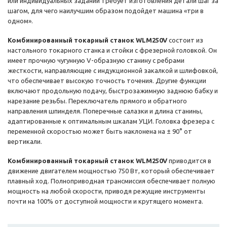
или индивидуальных заданий требует изготовления детали шаг за
шагом, для чего наилучшим образом подойдет машина «три в
одном».
Комбинированный токарный станок WLM250V
состоит из
настольного токарного станка и стойки с фрезерной головкой. Он
имеет прочную чугунную V-образную станину с ребрами
жесткости, направляющие с индукционной закалкой и шлифовкой,
что обеспечивает высокую точность точения. Другие функции
включают продольную подачу, быстрозажимную заднюю бабку и
нарезание резьбы. Переключатель прямого и обратного
направления шпинделя. Поперечные салазки и длина станины,
адаптированные к оптимальным шкалам УЦИ. Головка фрезера с
переменной скоростью может быть наклонена на ± 90° от
вертикали.
Комбинированный токарный станок WLM250V
приводится в
движение двигателем мощностью 750 Вт, который обеспечивает
плавный ход. Полноприводная трансмиссия обеспечивает полную
мощность на любой скорости, приводя режущие инструменты
почти на 100% от доступной мощности и крутящего момента.