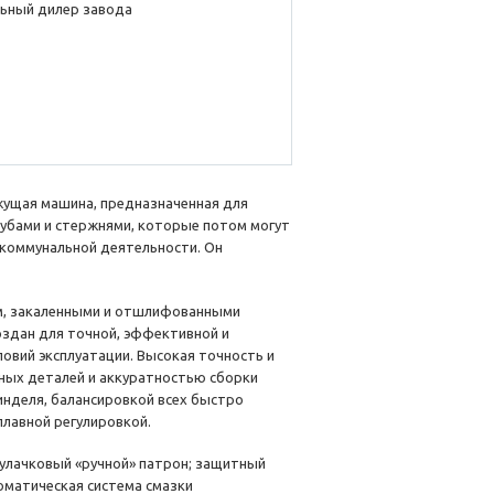
ьный дилер завода
ущая машина, предназначенная для
трубами и стержнями, которые потом могут
коммунальной деятельности. Он
м, закаленными и отшлифованными
здан для точной, эффективной и
овий эксплуатации. Высокая точность и
ных деталей и аккуратностью сборки
инделя, балансировкой всех быстро
лавной регулировкой.
кулачковый «ручной» патрон; защитный
томатическая система смазки