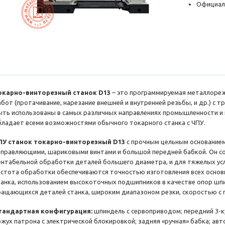
Официал
окарно-винторезный станок D13
– это программируемая металлореж
абот (протачивание, нарезание внешней и внутренней резьбы, и др.) с 
ыть использованы в самых различных направлениях промышленности и 
бладает всеми возможностями обычного токарного станка с ЧПУ.
ПУ станок токарно-винторезный D13
с прочным цельным основание
аправляющими, шариковыми винтами и большой передней бабкой. Он со
ентабельной обработки деталей большего диаметра, и для тяжелых усл
истота обработки обеспечиваются точностью изготовления всех основ
танка, использованием высокоточных подшипников в качестве опор шп
ращающихся деталей станка, широким диапазоном резки, скоростью с п
тандартная конфигурация:
шпиндель с сервоприводом; передний 3-
ожух патрона с электрической блокировкой; задняя «ручная» бабка; ав