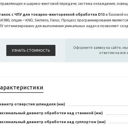
аправляющих и шарико-винтовой передачи; система охлаждения; освещ
танок с ЧПУ для токарно-винторезной обработки D13
в базовой к
SK980, опции – KND, Siemens, Fanuc. Процесс программирования являет
ПУ
оптимизировано для выполнения уникальных задач и позволяет соз
Оформите заявку на сайте, мы
УЗНАТЬ СТОИМОСТЬ
ответим на все
арактеристики
иаметр отверстия шпинделя (мм)
аксимальный диаметр обработки над станиной (мм)
аксимальный диаметр обработки над суппортом (мм)