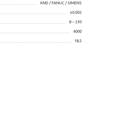
KND / FANUC / SIMENS
±0.002
8 ~ 230
4000
18,5