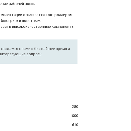
ение рабочей зоны.
омплектации оснащается контроллером
ся быстрым и понятным.
давать высококачественные компоненты.
 свяжемся с вами в ближайшее время и
 интересующие вопросы.
280
1000
610