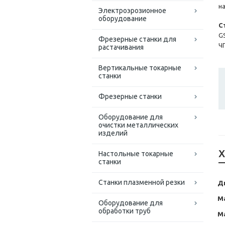
н
Электроэрозионное
оборудование
С
G
Фрезерные станки для
Ч
растачивания
Вертикальные токарные
станки
Фрезерные станки
Оборудование для
очистки металлических
изделий
Х
Настольные токарные
станки
Станки плазменной резки
Д
М
Оборудование для
обработки труб
М