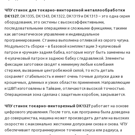
ЧПУ станок для токарно-винторезной металлообработки
DK1327
, DK1335, DK1343, DK1322, DK1319 и DK1313 – это одна серия
оборудования, это системы с высокоэффективными,
последовательными операциями и сложными функциями, такими
как автоматическое управление и индивидуальное
программирование. Станина выполнена отливкой из серого чугуна.
Модульность сборки – в базовой комплектации 3-кулачковый
патрон и «ручная» задняя бабка, которые могут быть заменены на
4-кулачковый патрон и заднюю бабку с гидравликой. Элементы
фиксации заготовки сводят к минимуму любые колебания
стержня, вызванные центробежной силой, то есть деталь
сохраняет стабильность и имеет очень точные допуски даже в
крошечных, длинных и узких областях применения. Направляющие
и ШВП изготовлены в Тайване, отличаются высокой точностью.
Операционная зона сделана с защитным коробом, закрывается.
ЧПУ станок токарно-винторезный DK1327
работает на основе
цифрового управления. После того, как программа была доведена
до совершенства, машина может производить детали на высоких
скоростях с максимально жесткими допусками снова и снова. ЧПУ
обеспечивает программируемое точение конуса или радиуса, а