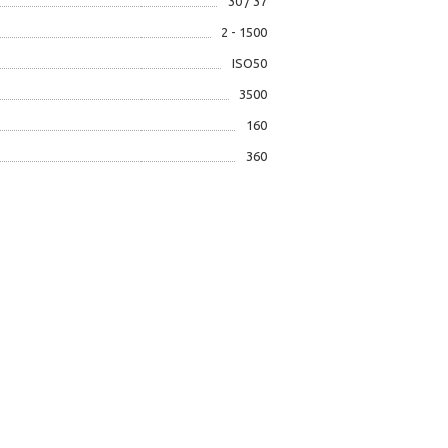
30 / 37
2 - 1500
ISO50
3500
160
360