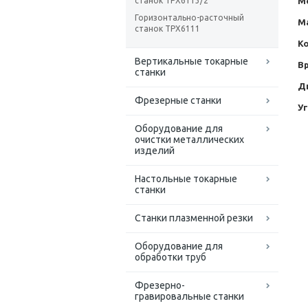
М
станок TPX6113/2
Горизонтально-расточный
М
станок TPX6111
К
Вертикальные токарные
В
станки
Д
Фрезерные станки
У
Оборудование для
очистки металлических
изделий
Настольные токарные
станки
Станки плазменной резки
Оборудование для
обработки труб
Фрезерно-
гравировальные станки