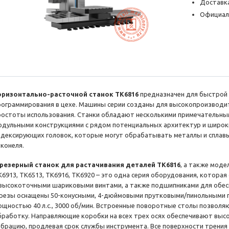
Доставка
Официал
оризонтально-расточной станок TK6816
предназначен для быстрой 
рограммирования в цехе. Машины серии созданы для высокопроизводит
ростоты использования. Станки обладают несколькими примечательным
одульными конструкциями с рядом потенциальных архитектур и широк
ндексирующих головок, которые могут обрабатывать металлы и сплавы 
нконеля.
резерный станок для растачивания деталей TK6816
, а также моде
K6913, TK6513, TK6916, TK6920 – это одна серия оборудования, котора
 высокоточными шариковыми винтами, а также подшипниками для обесп
резы оснащены 50-конусными, 4-дюймовыми прутковыми/пинольными г
ощностью 40 л.с., 3000 об/мин. Встроенные поворотные столы позво
бработку. Направляющие коробки на всех трех осях обеспечивают выс
ибрацию, продлевая срок службы инструмента. Все поверхности трения 