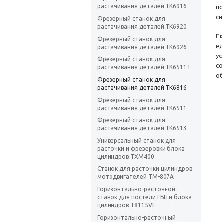
растачивания деталей TK6916
п
с
Фрезерный станок для
растачивания деталей TK6920
Г
Фрезерный станок для
е
растачивания деталей TK6926
у
Фрезерный станок для
c
растачивания деталей TK6511T
о
Фрезерный станок для
растачивания деталей TK6816
Фрезерный станок для
растачивания деталей TK6511
Фрезерный станок для
растачивания деталей TK6513
Универсальный станок для
расточки и фрезеровки блока
цилиндров TXM400
Станок для расточки цилиндров
мотодвигателей TM-807A
Горизонтально-расточной
станок для постели ГБЦ и блока
цилиндров T8115VF
Горизонтально-расточный