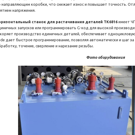
о направляющим коробки, что снижает износ и повышает точность. От
нятием напряжения.
оризонтальный станок для растачивания деталей TK6816
имеет ЧП
диничных запусков или программировать G-код для высокой производи
скоряет производство единичных деталей, обеспечивает одноцикловую
ode дает быстрое программирование, позволяя автоматически и шаг за
бработку, точение, сверление и нарезание резьбы.
Фото оборудования