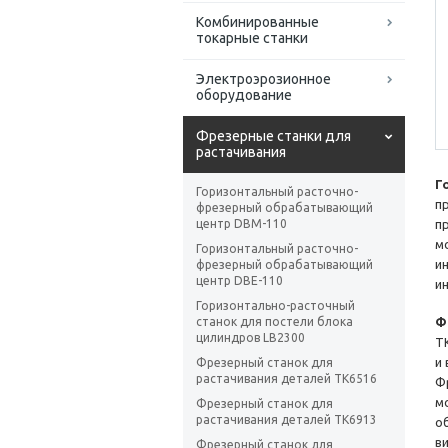
Комбинированные
токарные станки
Электроэрозионное
оборудование
Фрезерные станки для
растачивания
Г
Горизонтальный расточно-
п
фрезерный обрабатывающий
центр DBM-110
п
м
Горизонтальный расточно-
и
фрезерный обрабатывающий
центр DBE-110
и
Горизонтально-расточный
станок для постели блока
Ф
цилиндров LB2300
T
и
Фрезерный станок для
растачивания деталей TK6516
Ф
м
Фрезерный станок для
растачивания деталей TK6913
о
в
Фрезерный станок для