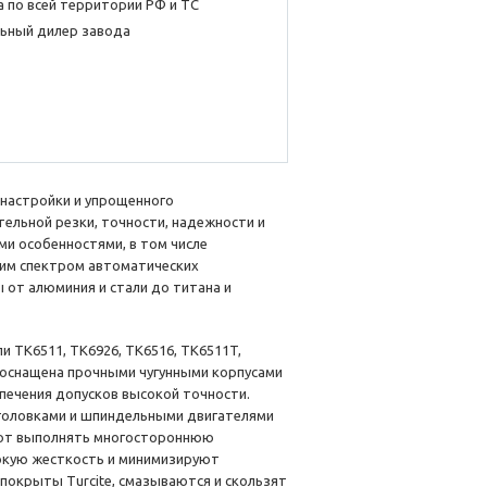
 по всей территории РФ и ТС
ьный дилер завода
настройки и упрощенного
ельной резки, точности, надежности и
и особенностями, в том числе
им спектром автоматических
от алюминия и стали до титана и
ли TK6511, TK6926, TK6516, TK6511T,
я оснащена прочными чугунными корпусами
ечения допусков высокой точности.
оловками и шпиндельными двигателями
ляют выполнять многостороннюю
окую жесткость и минимизируют
покрыты Turcite, смазываются и скользят