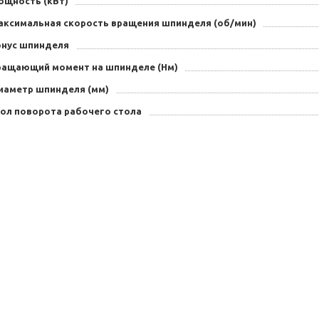
ощность (кВт)
аксимальная скорость вращения шпинделя (об/мин)
онус шпинделя
ращающий момент на шпинделе (Нм)
иаметр шпинделя (мм)
гол поворота рабочего стола