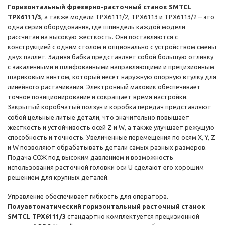
Горизонтальный фрезерно-расточный станок SMTCL
TPX6111/3
, а также модели TPX6111/2, TPX6113 и TPX6113/2 – это
одна серия оборудования, где шпиндель каждой модели
рассчитан на высокую жесткость. Они поставляются с
конструкцией с одним столом и опционально с устройством смены
двух паллет. Задняя бабка представляет собой большую отливку
с закаленными и шлифованными направляющими и прецизионным
шариковым винтом, который несет наружную опорную втулку для
линейного растачивания. Электронный маховик обеспечивает
точное позиционирование и сокращает время настройки.
Закрытый коробчатый ползун и коробка передач представляют
собой цельные литые детали, что значительно повышает
жесткость и устойчивость осей Z и W, а также улучшает режущую
способность и точность. Увеличенные перемещения по осям X, Y, Z
и W позволяют обрабатывать детали самых разных размеров.
Подача СОЖ под высоким давлением и возможность
использования расточной головки оси U сделают его хорошим
решением для крупных деталей.
Управление обеспечивает гибкость для оператора.
Полуавтоматический горизонтальный расточный станок
SMTCL TPX6111/3
стандартно комплектуется прецизионной