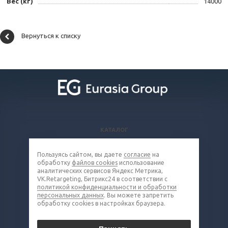
Вес (кг)
14000
Вернуться к списку
КАТАЛОГ
ВОПРОСЫ И ОТВЕТЫ
Пользуясь сайтом, вы даете
согласие
на
КОМПАНИЯ
обработку
файлов cookies
использование
КОНТАКТЫ
аналитических сервисов Яндекс Метрика,
VK.Retargeting, Битрикс24 в соответствии с
политикой конфиденциальности и обработки
8 (800) 302-16-85
персональных данных
. Вы можете запретить
обработку cookies в настройках браузера.
metall@eq-mail.ru