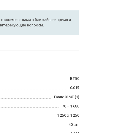
 свяжемся с вами в ближайшее время и
 интересующие вопросы.
BT50
0.015
Fanuc 0i MF (1)
70 – 1 680
1 250 х 1 250
40 шт