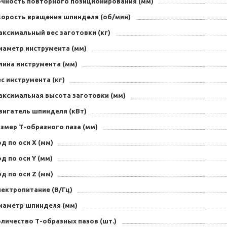
очность повторного позиционирования (мм)
корость вращения шпинделя (об/мин)
аксимальный вес заготовки (кг)
иаметр инструмента (мм)
лина инструмента (мм)
с инструмента (кг)
аксимальная высота заготовки (мм)
вигатель шпинделя (кВт)
змер Т-образного паза (мм)
д по оси X (мм)
д по оси Y (мм)
д по оси Z (мм)
лектропитание (В/Гц)
иаметр шпинделя (мм)
личество Т-образных пазов (шт.)