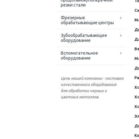
продольной/поперечной
Т
резки стали
С
Фрезерные
М
обрабатывающие центры
Д
Зубообрабатывающее
Д
оборудование
Ве
Вспомогательное
оборудование
М
Д
Ра
Цель нашей компании - поставка
качественного оборудования
Хо
для обработки черных и
Хо
цветных металлов.
Хо
Э
Д
Ко