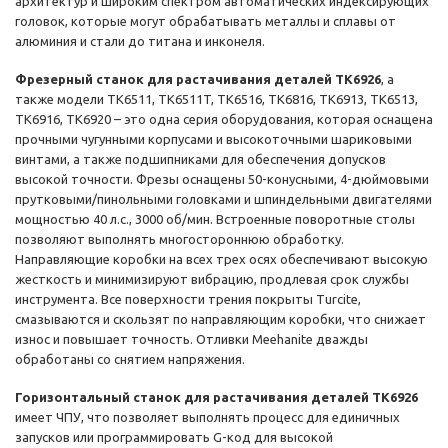
архитектур и широким спектром автоматических индексирующих
головок, которые могут обрабатывать металлы и сплавы от
алюминия и стали до титана и инконеля.
Фрезерный станок для растачивания деталей TK6926
, а
также модели TK6511, TK6511T, TK6516, TK6816, TK6913, TK6513,
TK6916, TK6920 – это одна серия оборудования, которая оснащена
прочными чугунными корпусами и высокоточными шариковыми
винтами, а также подшипниками для обеспечения допусков
высокой точности. Фрезы оснащены 50-конусными, 4-дюймовыми
прутковыми/пинольными головками и шпиндельными двигателями
мощностью 40 л.с., 3000 об/мин. Встроенные поворотные столы
позволяют выполнять многостороннюю обработку.
Направляющие коробки на всех трех осях обеспечивают высокую
жесткость и минимизируют вибрацию, продлевая срок службы
инструмента. Все поверхности трения покрыты Turcite,
смазываются и скользят по направляющим коробки, что снижает
износ и повышает точность. Отливки Meehanite дважды
обработаны со снятием напряжения.
Горизонтальный станок для растачивания деталей TK6926
имеет ЧПУ, что позволяет выполнять процесс для единичных
запусков или программировать G-код для высокой