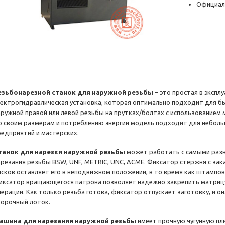
Официал
езьбонарезной станок для наружной резьбы
– это простая в эксп
лектрогидравлическая установка, которая оптимально подходит для бы
аружной правой или левой резьбы на прутках/болтах с использованием 
о своим размерам и потреблению энергии модель подходит для небо
редприятий и мастерских.
танок для нарезки наружной резьбы
может работать с самыми раз
арезания резьбы BSW, UNF, METRIC, UNC, ACME. Фиксатор стержня с з
исков оставляет его в неподвижном положении, в то время как штампов
иксатор вращающегося патрона позволяет надежно закрепить матриц
перации. Как только резьба готова, фиксатор отпускает заготовку, и о
борочный лоток.
ашина для нарезания наружной резьбы
имеет прочную чугунную пл