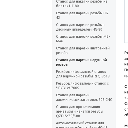
Станок для накатки резьбы на
болтах НТ-80
Станок для нарезки резьбы HG-
42
Станок для нарезки резьбы с
двойным шпинделем HG-80
Станок для нарезки резьбы М5-
М46
Станок для нарезки внутренней
Р
резьбы
э
Станок для нарезки наружной
н
резьбы
П
Резьбошлифовальный станок
п
для наружной резьбы RFQ-8518
Резьбошлифовальный станок с
С
ЧПУ YLW-700S
н
Станок для нарезки
т
алюминиевых заготовок 505 CNC
Ф
Станок для протачивания
о
арматуры и накатки резьбы
с
QZD-SK50/300
Автоматический станок для
М
нарезки резьбы в гайках HG-48