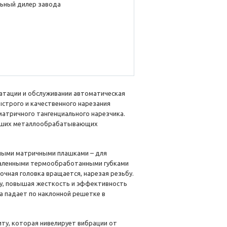
ьный дилер завода
луатации и обслуживании автоматическая
строго и качественного нарезания
матричного тангенциального нарезчика.
льших металлообрабатывающих
ными матричными плашками – для
акаленными термообработанными губками
очная головка вращается, нарезая резьбу.
у, повышая жесткость и эффективность
на падает по наклонной решетке в
иту, которая нивелирует вибрации от