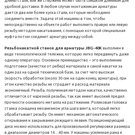
длины стали, или же стержень может быть слишком длинным для
удобной доставки. В любом случае монтажникам арматуры
дается два или более куска стали, которые необходимо
соединить вместе. Задача этой машины в том, чтобы
непосредственно на объекте работ выполнить правую или левую
резьбу методом накатывания, с помощью которой специальная
муфта потом соединит арматуру между собой.
Резьбонакатной станок для арматуры JBG-40K
выполнен в
виде технологической тележки, которую легко передвинуть даже
одному оператору. Основное преимущество – это выполнение
подготовки (зачистки от ребер) материала и самой накатки за
один раз на одной технической базе, за счет чего высокая
скорость обработки (около 30 сек на один конец арматуры), при
этом качество резьбы не страдает и расход материала
экономичный. Резьба, полученная методом накатки, качественно
отличается от нарезной резьбы, так как имеет высокий предел
прочности основного металла на растяжение. Роликовая головка
станка оснащена механизмом угла шага винта, который легко
обрабатывает резьбу. Он имеет механизм автоматического
открывания и закрывания режущего лезвия. Позиционирующий
диск можно использовать для произвольной регулировки размера
в диапазоне диаметров 14…40 мм. У машины усиленная рама и