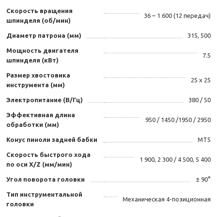
Скорость вращения
36 – 1 600 (12 передач)
шпинделя (об/мин)
Диаметр патрона (мм)
315, 500
Мощность двигателя
7.5
шпинделя (кВт)
Размер хвостовика
25 х 25
инструмента (мм)
Электропитание (В/Гц)
380 / 50
Эффективная длина
950 / 1450 /1950 / 2950
обработки (мм)
Конус пиноли задней бабки
MT5
Скорость быстрого хода
1 900, 2 300 / 4 500, 5 400
по оси X/Z (мм/мин)
Угол поворота головки
± 90°
Тип инструментальной
Механическая 4-позиционная
головки