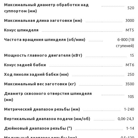
Максимальный диаметр обработки над
520
суппортом (мм)
Максимальная длина заготовки (мм)
3000
Конус шпинделя
МТ5
Частота вращения шпинделя (об/мин)
6-800 (18
ступеней)
Мощность главного двигателя (кВт)
15
Конус задней бабки
МТ6
Ход пиноли задней бабки (мм)
250
Максимальный вес заготовки (кг)
3500
Диаметр сквозного отверстия шпинделя
105
(мм)
Метрический диапазон резьбы (мм)
1-240
Вертикальный диапазон подачи (мм/об)
0,06-24,3
Дюймовый диапазон резьбы (")
1-14
Модульный диапазон резьбы (мм)
0,5-120