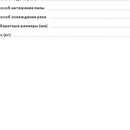
пособ натяжения пилы
пособ охлаждения реза
абаритные размеры (мм)
с (кг)