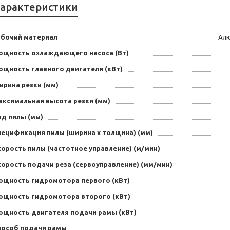
арактеристики
абочий материал
Алю
ощность охлаждающего насоса (Вт)
ощность главного двигателя (кВт)
ирина резки (мм)
аксимальная высота резки (мм)
од пилы (мм)
пецификация пилы (ширина x толщина) (мм)
орость пилы (частотное управление) (м/мин)
орость подачи реза (сервоуправление) (мм/мин)
ощность гидромотора первого (кВт)
ощность гидромотора второго (кВт)
ощность двигателя подачи рамы (кВт)
пособ подачи рамы