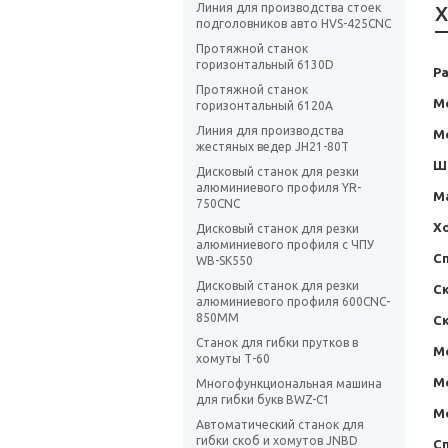
Линия для производства стоек
Х
подголовников авто HVS-425CNC
Протяжной станок
горизонтальный 6130D
Р
Протяжной станок
М
горизонтальный 6120А
Линия для производства
М
жестяных ведер JH21-80T
Ш
Дисковый станок для резки
алюминиевого профиля YR-
М
750CNC
Х
Дисковый станок для резки
алюминиевого профиля с ЧПУ
С
WB-SK550
Дисковый станок для резки
Ск
алюминиевого профиля 600CNC-
850MM
Ск
Станок для гибки прутков в
М
хомуты Т-60
М
Многофункциональная машина
для гибки букв BWZ-C1
М
Автоматический станок для
гибки скоб и хомутов JNBD
С