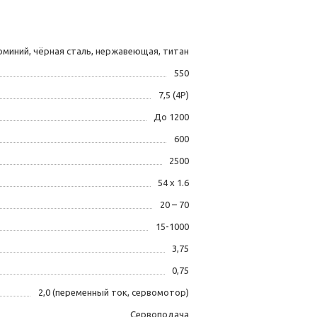
миний, чёрная сталь, нержавеющая, титан
550
7,5 (4P)
До 1200
600
2500
54 x 1.6
20 – 70
15-1000
3,75
0,75
2,0 (переменный ток, сервомотор)
Сервоподача