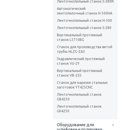
Ленточнопильный станок S-280R
Автоматический
лентопилочный станок H-300HA
Ленточнопильный станок H-300
Ленточнопильный станок S-280
Вертикальный протяжный
станок L5710BG
Станок для производства витой
трубы HLZG-ZA3
Гидравлический протяжный
станок VU-2Y
Вертикальный протяжный
станок VB-25S
Станок для нарезки стальных
заготовок YT425CNC
Ленточнопильный станок
GB4230
Ленточнопильный станок
GK4230
Оборудование для
шлифовки и полировки