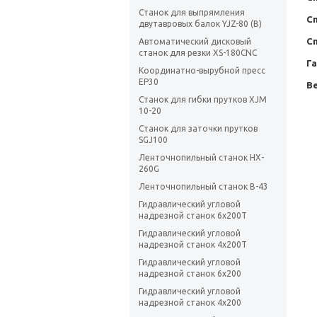
Станок для выпрямления
С
двутавровых балок YJZ-80 (B)
С
Автоматический дисковый
станок для резки XS-180CNC
Г
Координатно-вырубной пресс
EP30
Ве
Станок для гибки прутков XJM
10-20
Станок для заточки прутков
SGJ100
Ленточнопильный станок HX-
260G
Ленточнопильный станок B-43
Гидравлический угловой
надрезной станок 6x200T
Гидравлический угловой
надрезной станок 4x200T
Гидравлический угловой
надрезной станок 6x200
Гидравлический угловой
надрезной станок 4x200