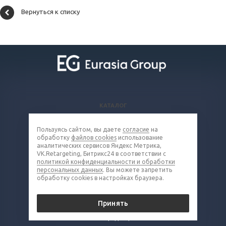
Вернуться к списку
КАТАЛОГ
ВОПРОСЫ И ОТВЕТЫ
Пользуясь сайтом, вы даете
согласие
на
КОМПАНИЯ
обработку
файлов cookies
использование
КОНТАКТЫ
аналитических сервисов Яндекс Метрика,
VK.Retargeting, Битрикс24 в соответствии с
политикой конфиденциальности и обработки
8 (800) 302-16-85
персональных данных
. Вы можете запретить
обработку cookies в настройках браузера.
metall@eq-mail.ru
Принять
© 2026 Все права защищены.
Политика конфиденциальности