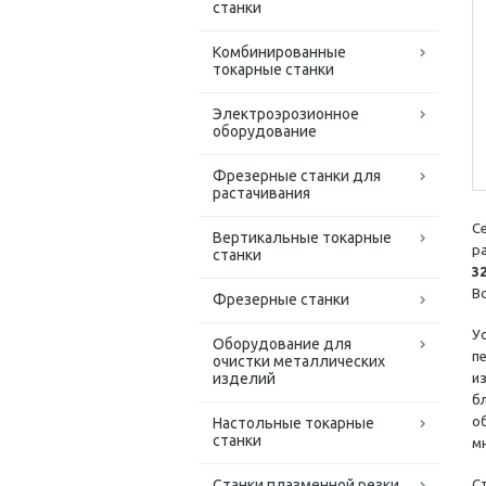
станки
Комбинированные
токарные станки
Электроэрозионное
оборудование
Фрезерные станки для
растачивания
С
Вертикальные токарные
р
станки
3
В
Фрезерные станки
У
Оборудование для
п
очистки металлических
изделий
и
б
о
Настольные токарные
станки
м
Станки плазменной резки
С