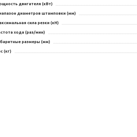
ощность двигателя (кВт)
иапазон диаметров штамповки (мм)
ксимальная сила резки (кН)
стота хода (раз/мин)
абаритные размеры (мм)
с (кг)