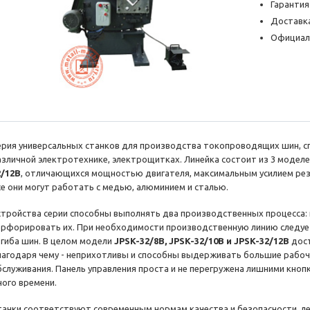
Гарантия
Доставка
Официал
ерия универсальных станков для производства токопроводящих шин, с
азличной электротехнике, электрощитках. Линейка состоит из 3 моделе
2/12B
, отличающихся мощностью двигателя, максимальным усилием ре
се они могут работать с медью, алюминием и сталью.
стройства серии способны выполнять два производственных процесса: 
ерфорировать их. При необходимости производственную линию следуе
згиба шин. В целом модели
JPSK-32/8B, JPSK-32/10B и JPSK-32/12B
дос
лагодаря чему - неприхотливы и способны выдерживать большие рабочи
бслуживания. Панель управления проста и не перегружена лишними кнопк
ного времени.
танки соответствуют современным нормам качества и безопасности, ле