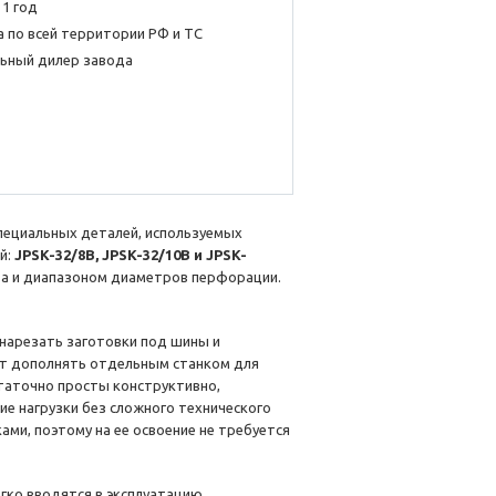
 1 год
 по всей территории РФ и ТС
ьный дилер завода
пециальных деталей, используемых
й:
JPSK-32/8B, JPSK-32/10B и JPSK-
за и диапазоном диаметров перфорации.
нарезать заготовки под шины и
т дополнять отдельным станком для
таточно просты конструктивно,
е нагрузки без сложного технического
ами, поэтому на ее освоение не требуется
гко вводятся в эксплуатацию.