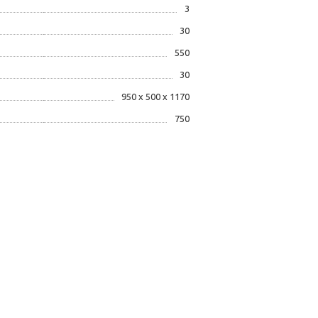
3
30
550
30
950 х 500 х 1170
750