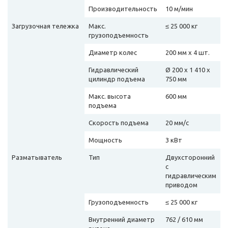
Производительность
10 м/мин
Загрузочная тележка
Макс.
≤ 25 000 кг
грузоподъемность
Диаметр колес
200 мм х 4 шт.
Гидравлический
Ø 200 х 1 410 х
цилиндр подъема
750 мм
Макс. высота
600 мм
подъема
Скорость подъема
20 мм/с
Мощность
3 кВт
Разматыватель
Тип
Двухсторонний
с
гидравлическим
приводом
Грузоподъемность
≤ 25 000 кг
Внутренний диаметр
762 / 610 мм