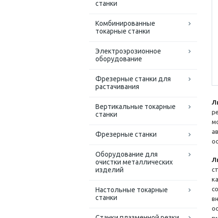
станки
Комбинированные
токарные станки
Электроэрозионное
оборудование
Фрезерные станки для
растачивания
Л
Вертикальные токарные
р
станки
м
а
Фрезерные станки
о
Оборудование для
Л
очистки металлических
изделий
с
к
с
Настольные токарные
станки
в
о
Станки плазменной резки