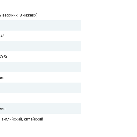
(7 верхних, 8 нижних)
#45
CrSi
м
мм
т
мин
, английский, китайский