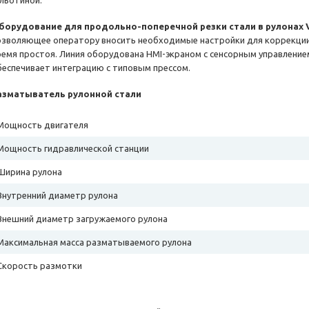
ильотиной.
борудование для продольно-поперечной резки стали в рулонах V
озволяющее оператору вносить необходимые настройки для коррекци
ремя простоя. Линия оборудована HMI-экраном с сенсорным управлением
беспечивает интеграцию с типовым прессом.
азматыватель рулонной стали
Мощность двигателя
Мощность гидравлической станции
Ширина рулона
Внутренний диаметр рулона
Внешний диаметр загружаемого рулона
Максимальная масса разматываемого рулона
Скорость размотки