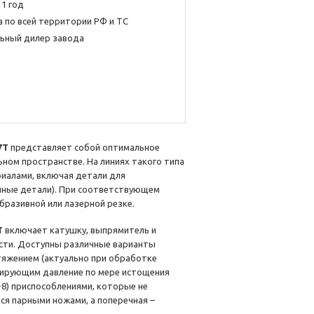
 1 год
 по всей территории РФ и ТС
ьный дилер завода
7T
представляет собой оптимальное
ном пространстве. На линиях такого типа
иалами, включая детали для
нные детали). При соответствующем
бразивной или лазерной резке.
T
включает катушку, выпрямитель и
ости. Доступны различные варианты
тяжением (актуально при обработке
лирующим давление по мере истощения
+8) приспособлениями, которые не
ся парными ножами, а поперечная –