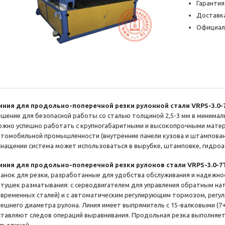
Гарантия
Доставка
Официал
иния для продольно-поперечной резки рулонной стали VRPS-3.0-
ешение для безопасной работы со сталью толщиной 2,5-3 мм в минималь
ожно успешно работать с крупногабаритными и высокопрочными матер
втомобильной промышленности (внутренние панели кузова и штампова
снащении система может использоваться в вырубке, штамповке, гидроа
иния для продольно-поперечной резки рулонов стали VRPS-3.0-7
танок для резки, разработанные для удобства обслуживания и надежн
атушек разматывания: с серводвигателем для управления обратным на
овременных сталей) и с автоматическим регулирующим тормозом, регу
нешнего диаметра рулона. Линия имеет выпрямитель с 15-валковыми (7
ставляют следов операций выравнивания. Продольная резка выполняет