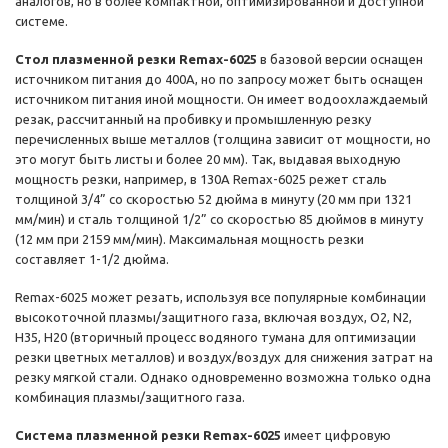
аналогов, но в более компактной, оптимизированной и доступной
системе.
Стол плазменной резки Remax-6025
в базовой версии оснащен
источником питания до 400А, но по запросу может быть оснащен
источником питания иной мощности. Он имеет водоохлаждаемый
резак, рассчитанный на пробивку и промышленную резку
перечисленных выше металлов (толщина зависит от мощности, но
это могут быть листы и более 20 мм). Так, выдавая выходную
мощность резки, например, в 130А Remax-6025 режет сталь
толщиной 3/4” со скоростью 52 дюйма в минуту (20 мм при 1321
мм/мин) и сталь толщиной 1/2” со скоростью 85 дюймов в минуту
(12 мм при 2159 мм/мин). Максимальная мощность резки
составляет 1-1/2 дюйма.
Remax-6025 может резать, используя все популярные комбинации
высокоточной плазмы/защитного газа, включая воздух, O2, N2,
H35, H20 (вторичный процесс водяного тумана для оптимизации
резки цветных металлов) и воздух/воздух для снижения затрат на
резку мягкой стали. Однако одновременно возможна только одна
комбинация плазмы/защитного газа.
Система плазменной резки Remax-6025
имеет цифровую