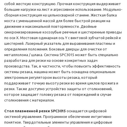
собой жесткую конструкцию. Прочная конструкция выдерживает
большие нагрузки на лист и агрессивное использование. Модульно-
сборная конструкция на цельносварной станине. Жесткая балка
моста с уменьшенной массой для более быстрой реакции на
движение и максимальной повторяемости. Двойные
синхронизированные косозубые реечные и шестеренные приводы
по оси X. Мостовая одинарная ось Y с винтовой зубчатой ​​рейкой и
шестерней. Лазерный указатель для выравнивания пластины и
определения положения. Боковые дверцы для очистки от
металлолома / шлака. Система SPC3015 может быть специально
разработана для резки на основе конкретных задач
производства. Так, в частности, чтобы повысить эффективность
системы резака, машина может быть оснащена опциональным
электронным регулятором высоты резака, который
поддерживает точную высоту резки во время циклов прожига и
резки. Также доступно устройство защиты от столкновений,
которое защищает головку резака от повреждений в случае
столкновения с материалом.
Стол плазменной резки SPC3015
оснащается цифровой
системой управления. Программное обеспечение интуитивно
понятное. Твердотельные элементы управления и цифровые