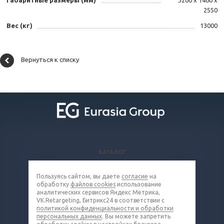
Габаритные размеры (мм)
3200 х 1460 х
2550
Вес (кг)
13000
Вернуться к списку
КАТАЛОГ
ВОПРОСЫ И ОТВЕТЫ
Пользуясь сайтом, вы даете
согласие
на
КОМПАНИЯ
обработку
файлов cookies
использование
КОНТАКТЫ
аналитических сервисов Яндекс Метрика,
VK.Retargeting, Битрикс24 в соответствии с
политикой конфиденциальности и обработки
8 (800) 302-16-85
персональных данных
. Вы можете запретить