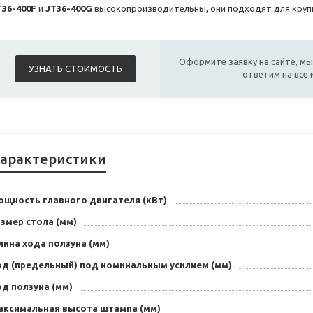
T36-400F
и
JT36-400G
высокопроизводительны, они подходят для кру
Оформите заявку на сайте, мы
УЗНАТЬ СТОИМОСТЬ
ответим на все
арактеристики
ощность главного двигателя (кВт)
змер стола (мм)
ина хода ползуна (мм)
од (предельный) под номинальным усилием (мм)
д ползуна (мм)
аксимальная высота штампа (мм)