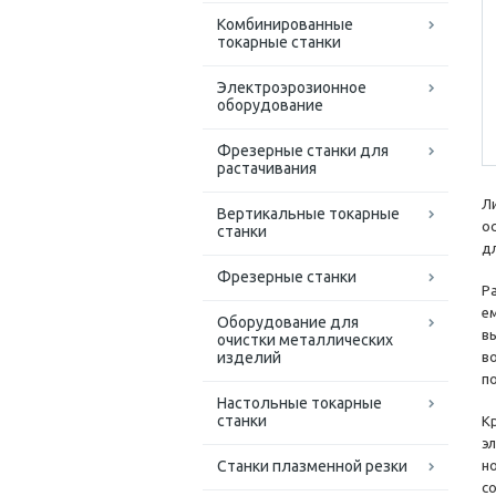
Комбинированные
токарные станки
Электроэрозионное
оборудование
Фрезерные станки для
растачивания
Л
Вертикальные токарные
о
станки
д
Фрезерные станки
Р
е
Оборудование для
в
очистки металлических
изделий
в
п
Настольные токарные
станки
К
э
Станки плазменной резки
н
с