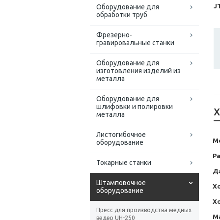
J
Оборудование для
обработки труб
Фрезерно-
гравировальные станки
Оборудование для
изготовления изделий из
металла
Оборудование для
шлифовки и полировки
Х
металла
Листогибочное
М
оборудование
Ра
Токарные станки
Дл
Штамповочное
Х
оборудование
Хо
Пресс для производства медных
М
ведер UH-250