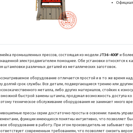
Официал
инейка промышленных прессов, состоящая из модели
JT36-400F
и боле
снащенной электродвигателем помощнее. Обе установки относятся к к
ля штамповки различных деталей из металлических заготовок.
ассматриваемое оборудование отличается простой и в то же время над
му долгий срок службы. Все детали, подвергающиеся трению или другим
ысококачественного металла, либо других материалов, стойких к изно
озможной быстрой замены штампа, продумал возможность доступа ко 
оэтому техническое обслуживание оборудования не занимает много вре
ривошипные прессы серии достаточно просты в освоении: панель управ
лементами, функции имеющихся понятны интуитивно, что позволяет бы
овое оборудование в работу. При этом производитель не забывает про 
оответствует современным требованиям, что позволяет снизить вероя