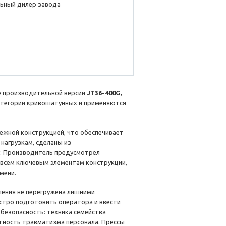
ьный дилер завода
е производительной версии
JT36-400G
,
атегории кривошатунных и применяются
ежной конструкцией, что обеспечивает
 нагрузкам, сделаны из
су. Производитель предусмотрел
всем ключевым элементам конструкции,
мени.
ления не перегружена лишними
стро подготовить оператора и ввести
безопасность: техника семейства
тность травматизма персонала. Прессы