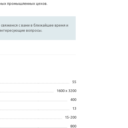
пных промышленных цехов.
 свяжемся с вами в ближайшее время и
 интересующие вопросы.
55
1600 х 3200
400
13
15-200
800