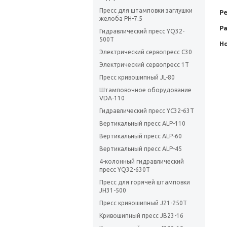
Пресс для штамповки заглушки
Р
желоба PH-7.5
Р
Гидравлический пресс YQ32-
500T
Но
Электрический сервопресс C30
Электрический сервопресс 1Т
Пресс кривошипный JL-80
Штамповочное оборудование
VDA-110
Гидравлический пресс YC32-63T
Вертикальный пресс ALP-110
Вертикальный пресс ALP-60
Вертикальный пресс ALP-45
4-колонный гидравлический
пресс YQ32-630T
Пресс для горячей штамповки
JH31-500
Пресс кривошипный J21-250T
Кривошипный пресс JB23-16