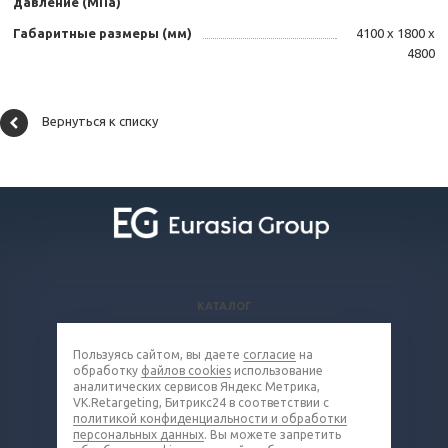
давление (МПа)
Габаритные размеры (мм)
4100 х 1800 х
4800
Вернуться к списку
КАТАЛОГ
ВОПРОСЫ И ОТВЕТЫ
Пользуясь сайтом, вы даете
согласие
на
КОМПАНИЯ
обработку
файлов cookies
использование
КОНТАКТЫ
аналитических сервисов Яндекс Метрика,
VK.Retargeting, Битрикс24 в соответствии с
политикой конфиденциальности и обработки
8 (800) 302-16-85
персональных данных
. Вы можете запретить