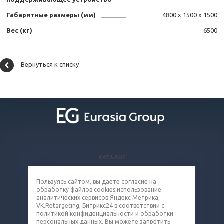
Габаритные размеры (мм)
4800 х 1500 х 1500
Вес (кг)
6500
Вернуться к списку
КАТАЛОГ
ВОПРОСЫ И ОТВЕТЫ
Пользуясь сайтом, вы даете
согласие
на
КОМПАНИЯ
обработку
файлов cookies
использование
КОНТАКТЫ
аналитических сервисов Яндекс Метрика,
VK.Retargeting, Битрикс24 в соответствии с
политикой конфиденциальности и обработки
8 (800) 302-16-85
персональных данных
. Вы можете запретить