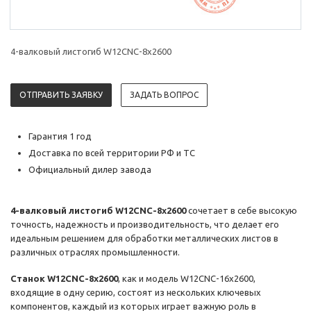
4-валковый листогиб W12CNC-8x2600
ОТПРАВИТЬ ЗАЯВКУ
ЗАДАТЬ ВОПРОС
Гарантия 1 год
Доставка по всей территории РФ и ТС
Официальный дилер завода
4-валковый
листогиб
W
12
CNC
-8
x
2600
сочетает в себе высокую
точность, надежность и производительность, что делает его
идеальным решением для обработки металлических листов в
различных отраслях промышленности.
Станок
W
12
CNC
-8
x
2600
, как и модель W12CNC-16x2600,
входящие в одну серию, состоят из нескольких ключевых
компонентов, каждый из которых играет важную роль в