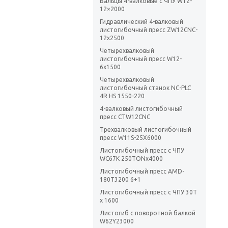
Вальцы 4-валковые с ЧПУ W12-
12×2000
Гидравлический 4-валковый
листогибочный пресс ZW12CNC-
12х2500
Четырехвалковый
листогибочный пресс W12-
6x1500
Четырехвалковый
листогибочный станок NC-PLC
4R HS 1550-220
4-валковый листогибочный
пресс CTW12CNC
Трехвалковый листогибочный
пресс W11S-25Х6000
Листогибочный пресс с ЧПУ
WC67K 250TONх4000
Листогибочный пресс AMD-
180T3200 6+1
Листогибочный пресс с ЧПУ 30Т
x 1600
Листогиб с поворотной балкой
W62Y23000