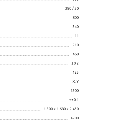
380 / 50
800
340
11
210
460
±0,2
125
X, Y
1500
≤±0,1
1 500 х 1 680 х 2 430
4200