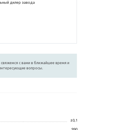
ьный дилер завода
 свяжемся с вами в ближайшее время и
 интересующие вопросы.
±0,1
990