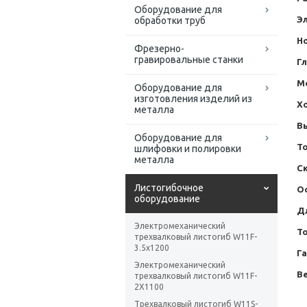
Оборудование для
Э
обработки труб
Но
Фрезерно-
гравировальные станки
Г
М
Оборудование для
изготовления изделий из
Х
металла
В
Оборудование для
Т
шлифовки и полировки
металла
С
Листогибочное
О
оборудование
Дл
Электромеханический
Т
трехвалковый листогиб W11F-
3.5x1200
Г
Электромеханический
Ве
трехвалковый листогиб W11F-
2X1100
Трехвалковый листогиб W11S-