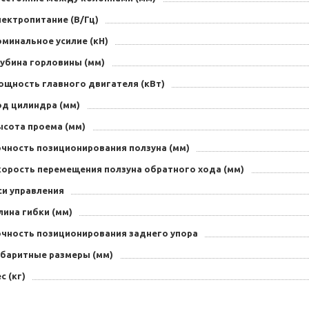
лектропитание (В/Гц)
минальное усилие (кН)
лубина горловины (мм)
ощность главного двигателя (кВт)
од цилиндра (мм)
ысота проема (мм)
очность позиционирования ползуна (мм)
корость перемещения ползуна обратного хода (мм)
си управления
ина гибки (мм)
очность позиционирования заднего упора
абаритные размеры (мм)
с (кг)