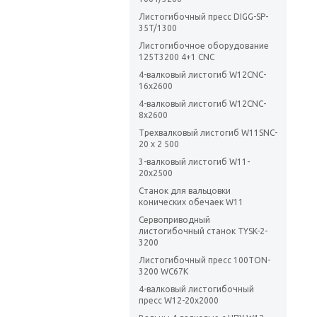
Листогибочный пресс DIGG-SP-
35T/1300
Листогибочное оборудование
125T3200 4+1 CNC
4-валковый листогиб W12CNC-
16x2600
4-валковый листогиб W12CNC-
8x2600
Трехвалковый листогиб W11SNC-
20 х 2 500
3-валковый листогиб W11-
20х2500
Станок для вальцовки
конических обечаек W11
Сервоприводный
листогибочный станок TYSK-2-
3200
Листогибочный пресс 100TON-
3200 WC67K
4-валковый листогибочный
пресс W12-20х2000