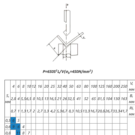
2
2
P=650S
L/V(σ
=450N/mm
)
b
V,
4
6
8
10
12
16
20
25
32
40
50
63
80
100
125
160
200
250
мм
S,
B,
2,8
4
5,5
6,5
8
10,5
13
16,5
21
26
32,5
41
52
65
81,5
104
130
163
мм
мм
Ri,
0,7
1
1,3
1,7
2
2,7
3,3
4,2
5,3
6,7
8,3
10,5
13,3
16,7
20,8
26,7
33,3
41,7
мм
0,5
6
5
0,6
9
6
4
0,8
11
8
7