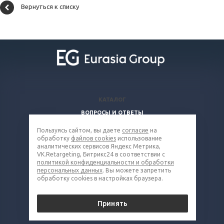
Вернуться к списку
КАТАЛОГ
ВОПРОСЫ И ОТВЕТЫ
КОМПАНИЯ
Пользуясь сайтом, вы даете
согласие
на
обработку
файлов cookies
использование
КОНТАКТЫ
аналитических сервисов Яндекс Метрика,
VK.Retargeting, Битрикс24 в соответствии с
8 (800) 302-16-85
политикой конфиденциальности и обработки
персональных данных
. Вы можете запретить
metall@eq-mail.ru
обработку cookies в настройках браузера.
© 2026 Все права защищены.
Принять
Политика конфиденциальности