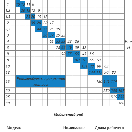
1
19
13
11
8
1,2
20
15
12
9
1,5
25
20
15
12
2
39
26
20
17
2,5
44
33
25
19
3
50
37
29
23
4
65
53
39
32
26
F,т/
м
5
78
66
49
39
32
б
90
75
55
45
36
8
107
78
65
51
10
131
98
80
63
12
144
117
90
83
Рекомендуемые ракрытия
15
180
141
114
матриц
20
250
208
167
25
315
255
30
360
Модельный ряд
Модель
Номинальная
Длина рабочего