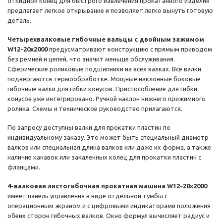
откидной конец для быстрого извлечения прокатанного изделия
предлагает легкое открывание и позволяет легко вынуть готовую
деталь.
Четырехвалковые гибочные вальцы с двойным зажимом
W12-20х2000
предусматривают конструкцию с прямым приводом
без ремней и цепей, что значит меньше обслуживания.
Сферические роликовые подшипники на всех валках. Все валки
подвергаются термообработке. Мощные наклонные боковые
гибочные валки для гибки конусов. Приспособление для гибки
конусов уже интегрировано. Ручной наклон нижнего прижимного
ролика. Схемы и техническое руководство прилагаются.
По запросу доступны валки для прокатки пластин по
индивидуальному заказу. Это может быть специальный диаметр
валков или специальная длина валков или даже их форма, а также
наличие канавок или закаленных колец для прокатки пластин с
фланцами.
4-валковая листогибочная прокатная машина W12-20х2000
имеет панель управления в виде отдельной тумбы с
операционным экраном и с цифровыми индикаторами положения
обеих сторон гибочных валков. Окно формул вычисляет радиус и