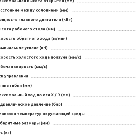
аксимальная высота открытия (мм)
асстояние между колоннами (мм)
ощность главного двигателя (кВт)
ысота рабочего стола (мм)
корость обратного хода (м/мин)
минальное усилие (кН)
орость холостого хода ползуна (мм/с)
бочая скорость (мм/с)
си управления
ина гибки (мм)
ксимальный ход по оси X / R (мм)
идравлическое давление (бар)
иапазон температур окружающей среды
абаритные размеры (мм)
с (кг)