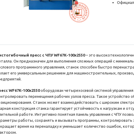
Официал
истогибочный пресс с ЧПУ WF67K-100х2550
– это высокотехнологичн
еталла. Он предназначен для выполнения сложных операций с минимал
ислового программного управления, станок способен быстро перенастр
елает его универсальным решением для машиностроительных, произ
редприятий.
ресс WF67K-100х2550
оборудован четырехосевой системой управления (Y1
онтролировать перемещения рабочих узлов пресса. Такое устройство 
озиционирования. Станок может взаимодействовать с широким спектр
варная конструкция станка гарантирует устойчивость к нагрузкам и от
лительной работе. Интуитивно понятная панель управления с ЧПУ поз
араметры работы, сохранять и вызывать программы, контролировать 
окращает время на переналадку и уменьшает количество ошибок, котор
актором.