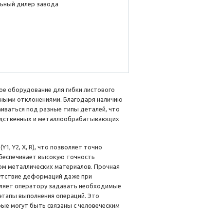
ьный дилер завода
ое оборудование для гибки листового
ьными отклонениями. Благодаря наличию
аиваться под разные типы деталей, что
водственных и металлообрабатывающих
, Y2, X, R), что позволяет точно
обеспечивает высокую точность
ом металлических материалов. Прочная
сутствие деформаций даже при
воляет оператору задавать необходимые
этапы выполнения операций. Это
ые могут быть связаны с человеческим