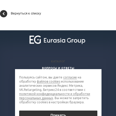
Вернуться к списку
КАТАЛОГ
ВОПРОСЫ И ОТВЕТЫ
КОМПАНИЯ
Пользуясь сайтом, вы даете
согласие
на
обработку
файлов cookies
использование
КОНТАКТЫ
аналитических сервисов Яндекс Метрика,
VK.Retargeting, Битрикс24 в соответствии с
8 (800) 302-16-85
политикой конфиденциальности и обработки
персональных данных
. Вы можете запретить
metall@eq-mail.ru
обработку cookies в настройках браузера.
© 2026 Все права защищены.
Принять