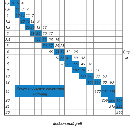
0,6
9
6
4
0,8
11
8
7
1
19
13
11
8
1,2
20
15
12
9
1,5
25
20
15
12
2
39
26
20
17
2,5
44
33
25
19
3
50
37
29
23
4
65
53
39
32
26
F,т/
м
5
78
66
49
39
32
б
90
75
55
45
36
8
107
78
65
51
10
131
98
80
63
12
144
117
90
83
Рекомендуемые ракрытия
15
180
141
114
матриц
20
250
208
167
25
315
255
30
360
Модельный ряд