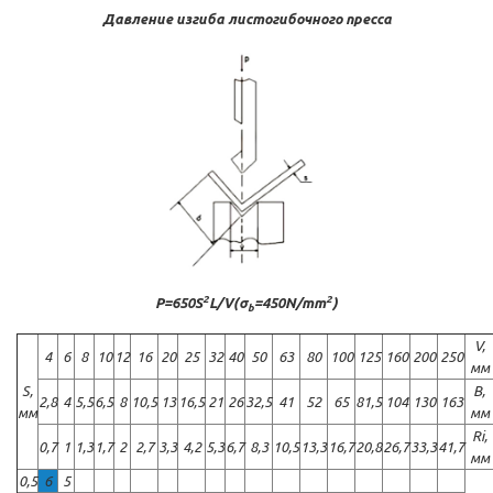
Давление изгиба листогибочного пресса
2
2
P=650S
L/V(σ
=450N/mm
)
b
V,
4
6
8
10
12
16
20
25
32
40
50
63
80
100
125
160
200
250
мм
S,
B,
2,8
4
5,5
6,5
8
10,5
13
16,5
21
26
32,5
41
52
65
81,5
104
130
163
мм
мм
Ri,
0,7
1
1,3
1,7
2
2,7
3,3
4,2
5,3
6,7
8,3
10,5
13,3
16,7
20,8
26,7
33,3
41,7
мм
0,5
6
5