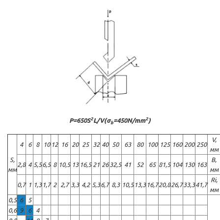
2
2
P=650S
L/V(σ
=450N/mm
)
b
V,
4
6
8
10
12
16
20
25
32
40
50
63
80
100
125
160
200
250
мм
S,
B,
2,8
4
5,5
6,5
8
10,5
13
16,5
21
26
32,5
41
52
65
81,5
104
130
163
мм
мм
Ri,
0,7
1
1,3
1,7
2
2,7
3,3
4,2
5,3
6,7
8,3
10,5
13,3
16,7
20,8
26,7
33,3
41,7
мм
0,5
6
5
0,6
9
6
4