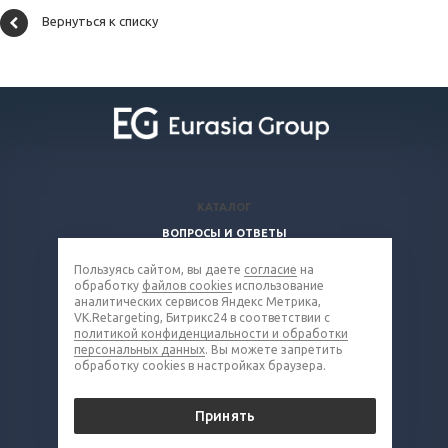
Вернуться к списку
КАТАЛОГ
ВОПРОСЫ И ОТВЕТЫ
КОМПАНИЯ
Пользуясь сайтом, вы даете
согласие
на
КОНТАКТЫ
обработку
файлов cookies
использование
аналитических сервисов Яндекс Метрика,
VK.Retargeting, Битрикс24 в соответствии с
8 (800) 302-16-85
политикой конфиденциальности и обработки
персональных данных
. Вы можете запретить
metall@eq-mail.ru
обработку cookies в настройках браузера.
© 2026 Все права защищены.
Принять
Политика конфиденциальности