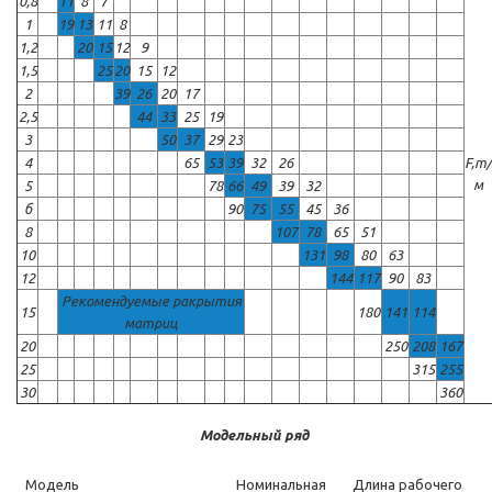
0,8
11
8
7
1
19
13
11
8
1,2
20
15
12
9
1,5
25
20
15
12
2
39
26
20
17
2,5
44
33
25
19
3
50
37
29
23
4
65
53
39
32
26
F,т/
м
5
78
66
49
39
32
б
90
75
55
45
36
8
107
78
65
51
10
131
98
80
63
12
144
117
90
83
Рекомендуемые ракрытия
15
180
141
114
матриц
20
250
208
167
25
315
255
30
360
Модельный ряд
Модель
Номинальная
Длина рабочего