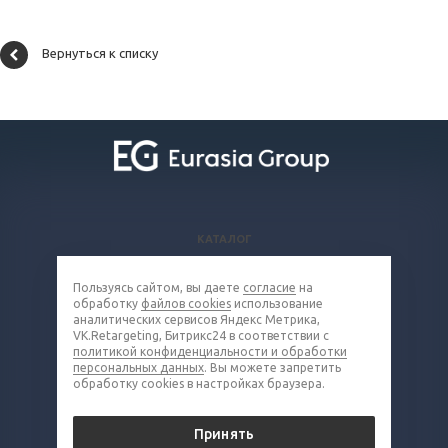
Вернуться к списку
КАТАЛОГ
ВОПРОСЫ И ОТВЕТЫ
Пользуясь сайтом, вы даете
согласие
на
КОМПАНИЯ
обработку
файлов cookies
использование
КОНТАКТЫ
аналитических сервисов Яндекс Метрика,
VK.Retargeting, Битрикс24 в соответствии с
политикой конфиденциальности и обработки
8 (800) 302-16-85
персональных данных
. Вы можете запретить
обработку cookies в настройках браузера.
metall@eq-mail.ru
Принять
© 2026 Все права защищены.