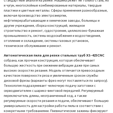
стандартные аналоги на рынке. Машина режет не только сталь, но
и чугун, многослойные комбинированные материалы, твердые
пластики и цветные металлы. Сферы применения разнообразные,
включая производство электроэнергии,
нефтеперерабатывающие и химические заводы, больницы и
другие учреждения, сборка конструкций, жилищное
строительство и ремонт, судостроение, целлюлозно-бумажная
промышленность, системы водоснабжения и водоотведения,
отопление и охлаждение, системы газовых установок,
техническое обслуживание и ремонт.
Автоматическая пила для резки стальных труб XS-425CNC
собрана, как прочная конструкция, которая обеспечивает
большую жесткость при снижении вибрации даже при самых
высоких скоростях резания. Модель отличается превосходным
качеством поверхности реза и увеличенным сроком службы
дисковой фрезы (варианты фрез могут поставляться по запросу).
Технология подразумевает челночную подачу заготовки с
серводвигателем с шарико-винтовой передачей. Регулируемый
переключатель длины, неограниченный ход, а также
регулируемые скорости резания и подачи, обеспечивают большую
универсальность для настройки работы пилы в соответствии с
конкретными требованиями. Пневматические зажимы фиксируют