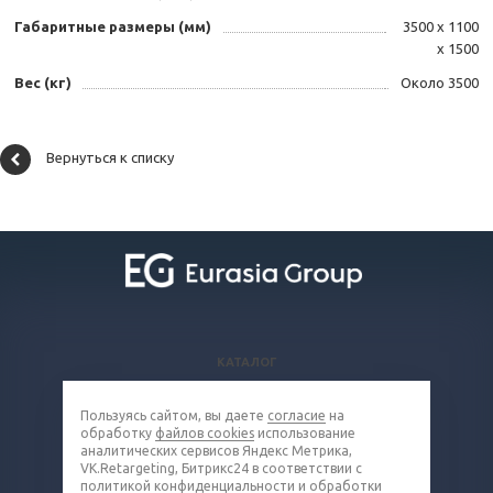
Габаритные размеры (мм)
3500 х 1100
х 1500
Вес (кг)
Около 3500
Вернуться к списку
КАТАЛОГ
ВОПРОСЫ И ОТВЕТЫ
Пользуясь сайтом, вы даете
согласие
на
КОМПАНИЯ
обработку
файлов cookies
использование
КОНТАКТЫ
аналитических сервисов Яндекс Метрика,
VK.Retargeting, Битрикс24 в соответствии с
политикой конфиденциальности и обработки
8 (800) 302-16-85