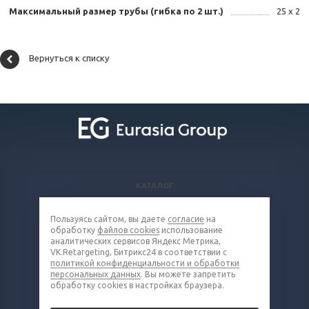
Максимальный размер трубы (гибка по 2 шт.)
25 х 2
Вернуться к списку
КАТАЛОГ
ВОПРОСЫ И ОТВЕТЫ
Пользуясь сайтом, вы даете
согласие
на
КОМПАНИЯ
обработку
файлов cookies
использование
КОНТАКТЫ
аналитических сервисов Яндекс Метрика,
VK.Retargeting, Битрикс24 в соответствии с
политикой конфиденциальности и обработки
8 (800) 302-16-85
персональных данных
. Вы можете запретить
обработку cookies в настройках браузера.
metall@eq-mail.ru