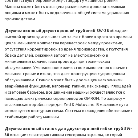
соответствуют европейскому стандарту машиностроения.
Машина может быть оснащена различными дополнительными
опциями и может быть подключена к общей системе управления
производством.
Двухголовочный двухсторонний трубогиб SW-38
обладает
высокой производительностью за счет более короткого времени
цикла, меньшего количества перенастроек между проектами,
отсутствия корректировок во время производства, отсутствия
брака деталей, снижения затрат на электроэнергию и
минимальным количеством процедур при техническом
обслуживании. Уменьшенное количество компонентов означает
меньшее трение и износ, что дает конструкцию с упрощенным
обслуживанием. Станок может быть дооснащен несколькими
аварийными функциями, например такими, как сканеры площадей
и световые барьеры. Все движения машины осуществляются с
помощью электрических сервоприводов OMRON. По запросу –
итальянская коробка передач Zed & Motovario. В масляном пути
используется контурная схема. Система охлаждения обеспечивает
стабильную работу машины.
Двухголовочный станок для двухсторонний гибки труб SW-
38
оснащается интерактивным сенсорным экраном, который