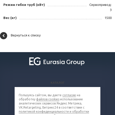
Режим гибки труб (кВт)
Сервопривод:
3
Вес (кг)
1500
Вернуться к списку
КАТАЛОГ
ВОПРОСЫ И ОТВЕТЫ
Пользуясь сайтом, вы даете
согласие
на
КОМПАНИЯ
обработку
файлов cookies
использование
КОНТАКТЫ
аналитических сервисов Яндекс Метрика,
VK.Retargeting, Битрикс24 в соответствии с
политикой конфиденциальности и обработки
8 (800) 302-16-85