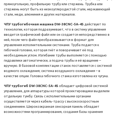
прямоугольную, профильную трубу или стержень. Трубка или
стержень могут быть из низкоуглеродистой стали, нержавеющей
стали, меди, алюминия и других материалов.
ЧПУ трубогибочная машина DW-38CNC-5A-4S
действует по
технологии, которая подразумевает, что в систему управления
вводится графический файл или он создается непосредственно в
ней, после чего файл преобразовывается в формат для
управления исполнительными системами. Труба подается к
гибочной головке, которая гнёт и поворачивает её под
необходимым углом. Изгибание трубы выполняется с помощью
гидравлики автоматически, а подача трубы и её вращение –
вручную. В базовой комплектации станок поставляется с системой
водяного охлаждения; система воздушного охлаждения – в
качестве опции. Головка гибочного станка изготовлена из чугуна.
ЧПУ трубогиб DW-38CNC-5A-4S
обладает цифровой системой
управления, для аппаратуры которой проектировщики выделили
отдельную тумбу. Связь с исполнительными органами
осуществляется через кабель-трассу с высокоскоростным
соединением. Широкоэкранная сенсорная панель обладает
возможностями программирования, создания базы хранения