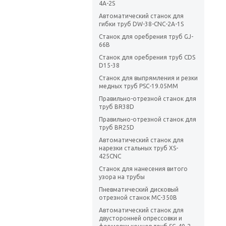
4A-2S
Автоматический станок для
гибки труб DW-38-CNC-2A-1S
Станок для оребрения труб GJ-
66B
Станок для оребрения труб CDS
D15-38
Станок для выпрямления и резки
медных труб PSC-19.05MM
Правильно-отрезной станок для
труб BR38D
Правильно-отрезной станок для
труб BR25D
Автоматический станок для
нарезки стальных труб XS-
425CNC
Станок для нанесения витого
узора на трубы
Пневматический дисковый
отрезной станок MC-350B
Автоматический станок для
двусторонней опрессовки и