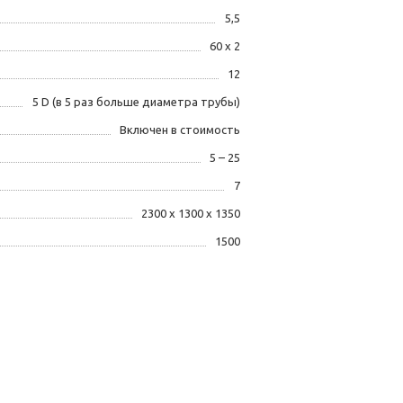
5,5
60 х 2
12
5 D (в 5 раз больше диаметра трубы)
Включен в стоимость
5 – 25
7
2300 х 1300 х 1350
1500