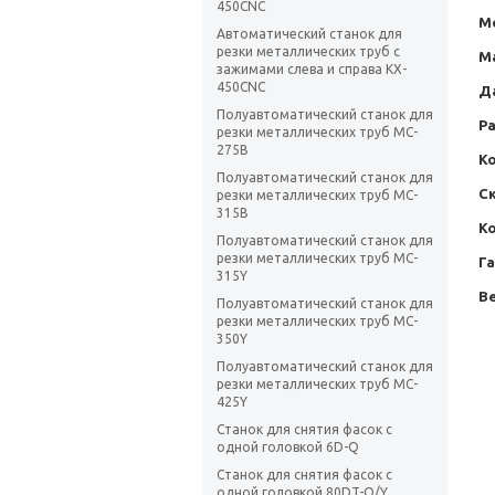
450CNC
М
Автоматический станок для
резки металлических труб с
М
зажимами слева и справа KX-
450CNC
Д
Полуавтоматический станок для
Ра
резки металлических труб MC-
275B
К
Полуавтоматический станок для
Ск
резки металлических труб MC-
315B
Ко
Полуавтоматический станок для
резки металлических труб MC-
Г
315Y
Ве
Полуавтоматический станок для
резки металлических труб MC-
350Y
Полуавтоматический станок для
резки металлических труб MC-
425Y
Станок для снятия фасок с
одной головкой 6D-Q
Станок для снятия фасок с
одной головкой 80DT-Q/Y