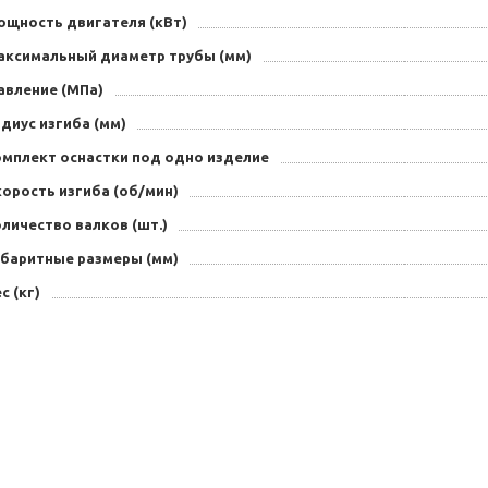
ощность двигателя (кВт)
аксимальный диаметр трубы (мм)
авление (МПа)
диус изгиба (мм)
омплект оснастки под одно изделие
орость изгиба (об/мин)
личество валков (шт.)
абаритные размеры (мм)
с (кг)