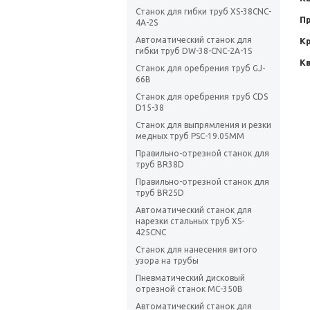
Станок для гибки труб XS-38CNC-
П
4A-2S
Автоматический станок для
К
гибки труб DW-38-CNC-2A-1S
К
Станок для оребрения труб GJ-
66B
Станок для оребрения труб CDS
D15-38
Станок для выпрямления и резки
медных труб PSC-19.05MM
Правильно-отрезной станок для
труб BR38D
Правильно-отрезной станок для
труб BR25D
Автоматический станок для
нарезки стальных труб XS-
425CNC
Станок для нанесения витого
узора на трубы
Пневматический дисковый
отрезной станок MC-350B
Автоматический станок для