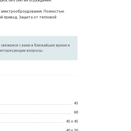
диск без снятия ограждения.
й электрооброудования. Полностью
й привод. Защита от тепловой
 свяжемся с вами в ближайшее время и
 интересующие вопросы.
45
60
45 х 45
40 х 30