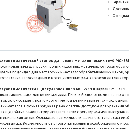
Гарантия
Доставка
Официал
олуавтоматический станок для резки металлических труб MC-27
иркулярная пила для резки черных и цветных металлов, которая обеспе
зделие подойдет для мастерских и металлообрабатывающих цехов, ор
зготовление велосипедных и мотоциклетных рам, каркасов детских горо
олуавтоматическая циркулярная пила MC-275B
и вариант MC-315B 
спользующие диск для резки металла. Пильный диск отводит тепло от п
оторую он создает, поэтому этот метод резки называется – холодный
езки металла. Прочная чугунная рама с легким доступом для хранения 
езки. Двойные самоцентрирующиеся тиски с регулируемыми выступам
атериала для резки. Охлаждающая жидкость заливного типа с системо
лужбы диска. Возможность быстрого натяжения и освобождения с упорам