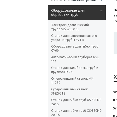
С
П
Оборудование для
обработки труб
з
п
Электрогидравлический
трубогиб WGD100
Станок для нанесения витого
узора на трубы SVT-6
Оборудование для гибки труб
GY60
Автоматический труборез RSK-
111
Станок для калибровки труб и
прутков FR-76
Х
Суперфинишный станок MK
11250
Суперфинишный станок
Уг
3MZ6312
Станок для гибки труб XS-50CNC-
Кр
2A1S
У
Станок для гибки труб XS-38CNC-
2A-1S
К