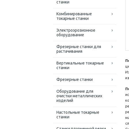
станки
Комбинированные
токарные станки
Электроэрозионное
оборудование
Фрезерные станки для
растачивания
П
Вертикальные токарные
ц
станки
И
и
Фрезерные станки
П
Оборудование для
и
очистки металлических
изделий
к
р
р
Настольные токарные
станки
м
с
Станки плазменной резки