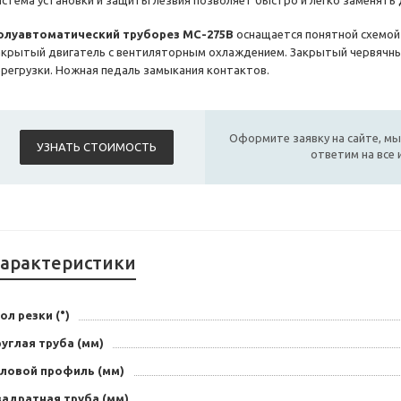
истема установки и защиты лезвия позволяет быстро и легко заменять 
олуавтоматический труборез MC-275B
оснащается понятной схемо
акрытый двигатель с вентиляторным охлаждением. Закрытый червячны
ерегрузки. Ножная педаль замыкания контактов.
Оформите заявку на сайте, мы
УЗНАТЬ СТОИМОСТЬ
ответим на все
арактеристики
ол резки (°)
углая труба (мм)
гловой профиль (мм)
вадратная труба (мм)