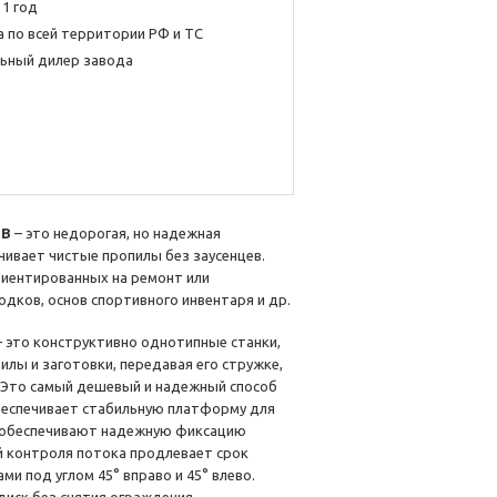
 1 год
 по всей территории РФ и ТС
ьный дилер завода
5B
– это недорогая, но надежная
чивает чистые пропилы без заусенцев.
иентированных на ремонт или
дков, основ спортивного инвентаря и др.
– это конструктивно однотипные станки,
илы и заготовки, передавая его стружке,
. Это самый дешевый и надежный способ
обеспечивает стабильную платформу для
и обеспечивают надежную фиксацию
й контроля потока продлевает срок
и под углом 45° вправо и 45° влево.