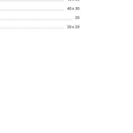
40 х 30
20
20 x 20