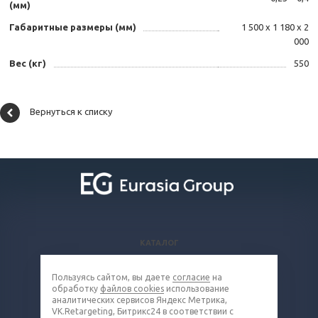
(мм)
Габаритные размеры (мм)
1 500 х 1 180 х 2
000
Вес (кг)
550
Вернуться к списку
КАТАЛОГ
ВОПРОСЫ И ОТВЕТЫ
Пользуясь сайтом, вы даете
согласие
на
КОМПАНИЯ
обработку
файлов cookies
использование
КОНТАКТЫ
аналитических сервисов Яндекс Метрика,
VK.Retargeting, Битрикс24 в соответствии с