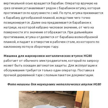
вертикальной осью вращается барабан. Оператор вручную на
срез сечения устанавливает рядом с барабаном втулку, которая
протягивается по кругу вместе с ней. По пути, втулка прижимается
к барабану дугообразной планкой, вследствие чего точно
позиционируется. Далее она придавливается барабаном к
матрице, на которой набрано числовое значение, от чего на
поверхности это значение отображается. При дальнейшем
протягивании, втулка отделяется от барабана волнообразной
планкой, и падает в отверстие в рабочем столе, из которого по
наклонному лотку в сборочную тару.
Машина для маркировки металлических втулок HG80
работает от обычного электродвигателя, который по запросу
может быть оснащен автоматом защиты. Для эксплуатации и
обслуживания требуется только один оператор. Поставка в
прочной деревянной таре с полным пакетом документации.
Фото машины для маркировки металлических втулок HG80